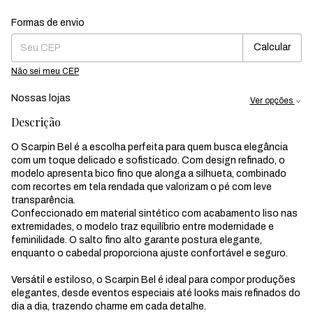
Formas de envio
Entregas para o CEP:
Mudar CEP
Calcular
Não sei meu CEP
Nossas lojas
Ver opções
Descrição
O Scarpin Bel é a escolha perfeita para quem busca elegância
com um toque delicado e sofisticado. Com design refinado, o
modelo apresenta bico fino que alonga a silhueta, combinado
com recortes em tela rendada que valorizam o pé com leve
transparência.
Confeccionado em material sintético com acabamento liso nas
extremidades, o modelo traz equilíbrio entre modernidade e
feminilidade. O salto fino alto garante postura elegante,
enquanto o cabedal proporciona ajuste confortável e seguro.
Versátil e estiloso, o Scarpin Bel é ideal para compor produções
elegantes, desde eventos especiais até looks mais refinados do
dia a dia, trazendo charme em cada detalhe.