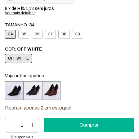
8
x de
R$51,13
sem juros
Ver mais detalhes
TAMANHO:
34
34
35
36
37
38
39
COR:
OFF WHITE
OFF WHITE
Veja outras opções
Restam apenas
2
em estoque!
2
disponíveis