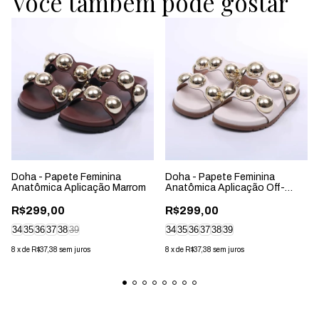
Você também pode gostar
Doha - Papete Feminina
Doha - Papete Feminina
Anatômica Aplicação Marrom
Anatômica Aplicação Off-
White
R$299,00
R$299,00
34
35
36
37
38
39
34
35
36
37
38
39
8
x
de
R$37,38
sem juros
8
x
de
R$37,38
sem juros