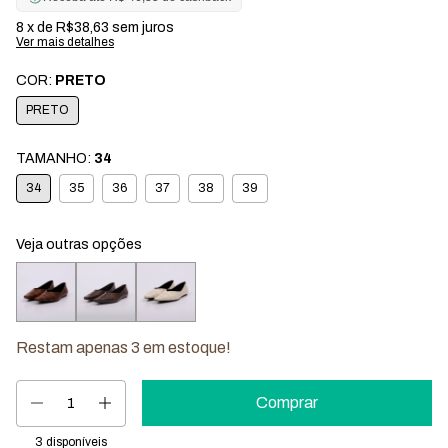
8
x de
R$38,63
sem juros
Ver mais detalhes
COR:
PRETO
PRETO
TAMANHO:
34
34
35
36
37
38
39
Veja outras opções
Restam apenas
3
em estoque!
3
disponíveis