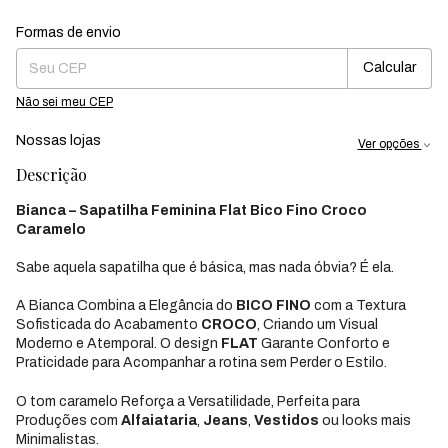
Formas de envio
Entregas para o CEP:
Mudar CEP
Calcular
Não sei meu CEP
Nossas lojas
Ver opções
Descrição
Bianca – Sapatilha Feminina Flat Bico Fino Croco
Caramelo
Sabe aquela sapatilha que é básica, mas nada óbvia? É ela.
A Bianca Combina a Elegância do
BICO FINO
com a Textura
Sofisticada do Acabamento
CROCO
, Criando um Visual
Moderno e Atemporal. O design
FLAT
Garante Conforto e
Praticidade para Acompanhar a rotina sem Perder o Estilo.
O tom caramelo Reforça a Versatilidade, Perfeita para
Produções com
Alfaiataria
,
Jeans
,
Vestidos
ou looks mais
Minimalistas.