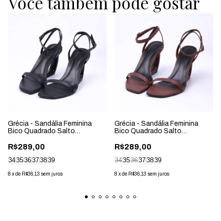
Você também pode gostar
Grécia - Sandália Feminina
Grécia - Sandália Feminina
Bico Quadrado Salto
Bico Quadrado Salto
Geométrico Preta
Geométrico Marrom
R$289,00
R$289,00
34
35
36
37
38
39
34
35
36
37
38
39
8
x
de
R$36,13
sem juros
8
x
de
R$36,13
sem juros