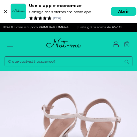
Use o app e economize
Abrir
Consiga mais ofertas em nosso app
(100+)
com o cupom PRIMEIRACOMPRA
| Frete grátis acima de R$299
|
10% OFF 
0