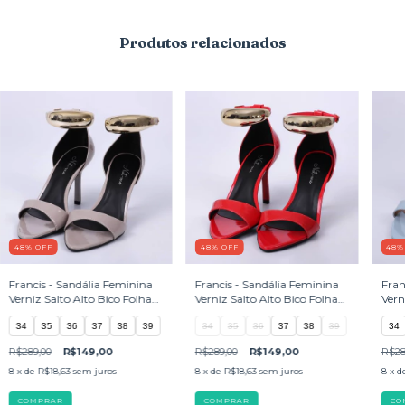
Produtos relacionados
48
%
OFF
48
%
OFF
48
Francis - Sandália Feminina
Francis - Sandália Feminina
Fran
Verniz Salto Alto Bico Folha
Verniz Salto Alto Bico Folha
Vern
Cinza
Vermelho
Azul
34
35
36
37
38
39
34
35
36
37
38
39
34
R$289,00
R$149,00
R$289,00
R$149,00
R$28
8
x de
R$18,63
sem juros
8
x de
R$18,63
sem juros
8
x d
COMPRAR
COMPRAR
CO