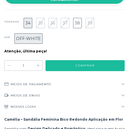
TAMANHO
34
35
36
37
38
39
COR
OFF-WHITE
Atenção, última peça!
MEIOS DE PAGAMENTO
MEIOS DE ENVIO
NOSSAS LOJAS
Camélia – Sandália Feminina Bico Redondo Aplicação em Flor
Sandália com
Design Delicado e Romântico
, ideal para quem busca