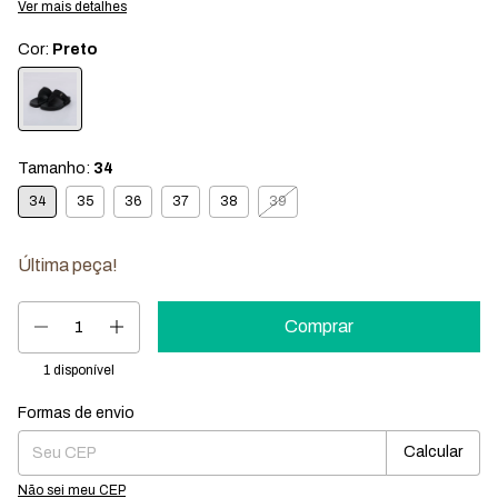
Ver mais detalhes
Cor:
Preto
Tamanho:
34
34
35
36
37
38
39
Última peça!
1
disponível
Formas de envio
Entregas para o CEP:
Mudar CEP
Calcular
Não sei meu CEP