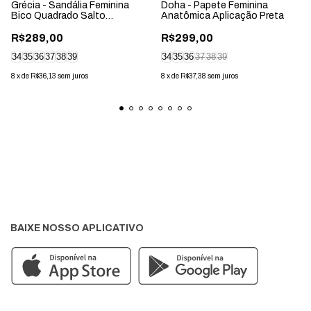
Grécia - Sandália Feminina
Doha - Papete Feminina
Bico Quadrado Salto
Anatômica Aplicação Preta
Geométrico Preta
R$289,00
R$299,00
34
35
36
37
38
39
34
35
36
37
38
39
8
x
de
R$36,13
sem juros
8
x
de
R$37,38
sem juros
BAIXE NOSSO APLICATIVO