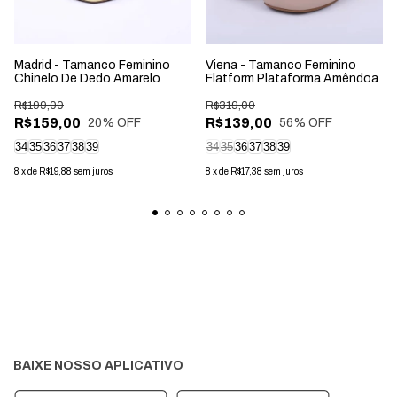
Madrid - Tamanco Feminino
Viena - Tamanco Feminino
Chinelo De Dedo Amarelo
Flatform Plataforma Amêndoa
R$199,00
R$319,00
R$159,00
R$139,00
20
% OFF
56
% OFF
34
35
36
37
38
39
34
35
36
37
38
39
8
x
de
R$19,88
sem juros
8
x
de
R$17,38
sem juros
BAIXE NOSSO APLICATIVO