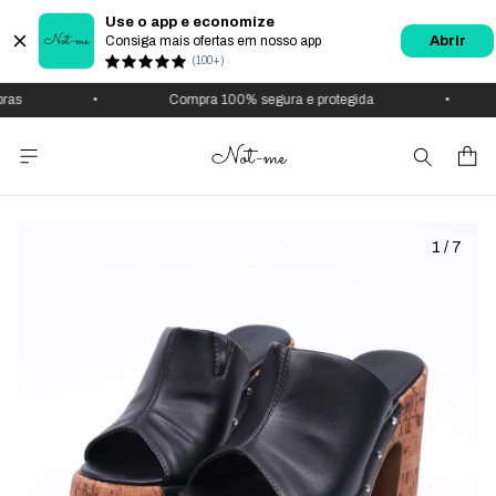
Use o app e economize
Consiga mais ofertas em nosso app
Abrir
(100+)
•
Compra 100% segura e protegida
•
U
1
/
7