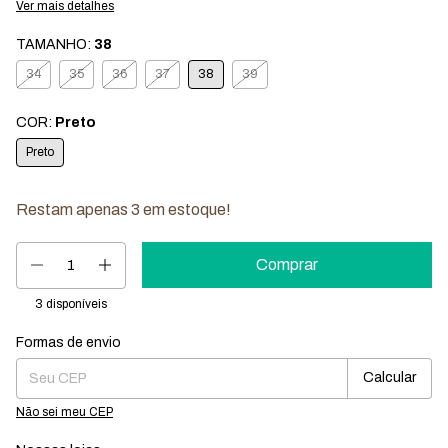
Ver mais detalhes
TAMANHO:
38
34
35
36
37
38
39
COR:
Preto
Preto
Restam apenas
3
em estoque!
3
disponíveis
Formas de envio
Entregas para o CEP:
Mudar CEP
Calcular
Não sei meu CEP