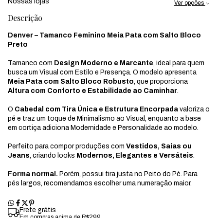
Nossas lojas
Ver opções
Descrição
Denver – Tamanco Feminino Meia Pata com Salto Bloco
Preto
Tamanco com
Design Moderno e Marcante
, ideal para quem
busca um Visual com Estilo e Presença. O modelo apresenta
Meia Pata com Salto Bloco Robusto
, que proporciona
Altura com Conforto e Estabilidade ao Caminhar
.
O
Cabedal com Tira Única e Estrutura Encorpada
valoriza o
pé e traz um toque de Minimalismo ao Visual, enquanto a base
em cortiça adiciona Modernidade e Personalidade ao modelo.
Perfeito para compor produções com
Vestidos, Saias ou
Jeans
, criando looks
Modernos, Elegantes e Versáteis
.
Forma normal.
Porém, possui tira justa no Peito do Pé. Para
pés largos, recomendamos escolher uma numeração maior.
Frete grátis
Em compras acima de R$299