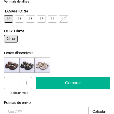
Ver mais detalhes
TAMANHO:
34
34
35
36
37
38
39
COR:
Cinza
Cinza
Cores disponíveis:
10
disponíveis
Formas de envio
Entregas para o CEP:
Mudar CEP
Calcular