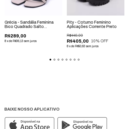
Grécia - Sandália Feminina
Pity - Coturno Feminino
Bico Quadrado Salto
Aplicações Corrente Preto
Geométrico Cinza
R$289,00
R$449,00
R$405,00
10
% OFF
8
x
de
R$36,13
sem juros
8
x
de
R$50,63
sem juros
BAIXE NOSSO APLICATIVO