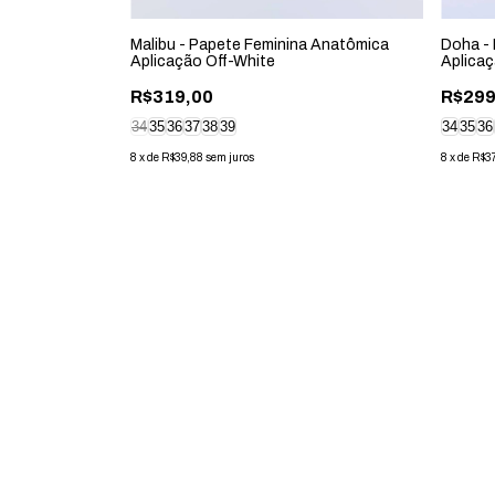
 Anatômica
Malibu - Papete Feminina Anatômica
Doha -
Aplicação Off-White
Aplica
R$319,00
R$299
34
35
36
37
38
39
34
35
36
8
x
de
R$39,88
sem juros
8
x
de
R$3