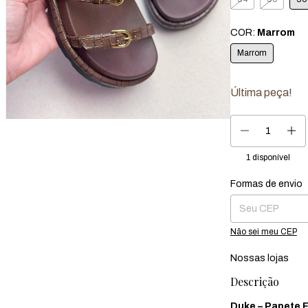
COR:
Marrom
Marrom
Última peça!
1
disponível
Formas de envio
Entregas para o CEP
Não sei meu CEP
Nossas lojas
Descrição
Duke – Papete 