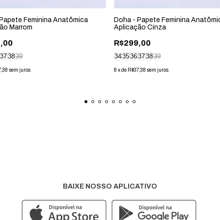
 Papete Feminina Anatômica
Doha - Papete Feminina Anatômi
ção Marrom
Aplicação Cinza
,00
R$299,00
37
38
39
34
35
36
37
38
39
7,38
sem juros
8
x
de
R$37,38
sem juros
BAIXE NOSSO APLICATIVO