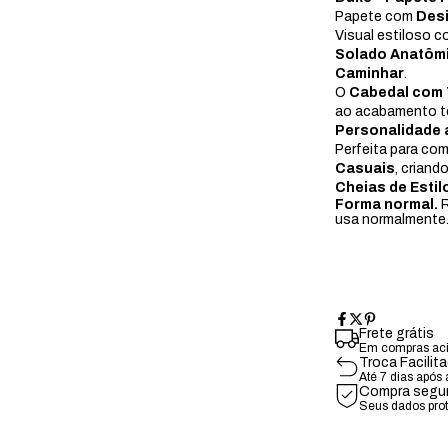
Papete com
Desi
Visual estiloso c
Solado Anatôm
Caminhar
.
O
Cabedal com 
ao acabamento te
Personalidade 
Perfeita para c
Casuais
, crian
Cheias de Estil
Forma normal.
R
usa normalmente
Frete grátis
Em compras ac
Troca Facilit
Até 7 dias após
Compra segu
Seus dados pro