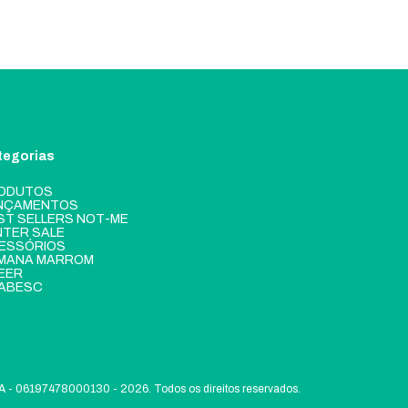
tegorias
ODUTOS
NÇAMENTOS
ST SELLERS NOT-ME
NTER SALE
ESSÓRIOS
MANA MARROM
EER
ABESC
6197478000130 - 2026. Todos os direitos reservados.