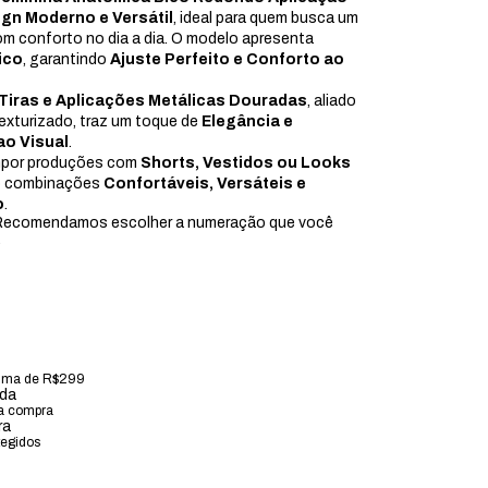
gn Moderno e Versátil
, ideal para quem busca um
om conforto no dia a dia. O modelo apresenta
ico
, garantindo
Ajuste Perfeito e Conforto ao
Tiras e Aplicações Metálicas Douradas
, aliado
xturizado, traz um toque de
Elegância e
ao Visual
.
ompor produções com
Shorts, Vestidos ou Looks
do combinações
Confortáveis, Versáteis e
o
.
ecomendamos escolher a numeração que você
.
ima de R$299
ada
 a compra
ra
tegidos