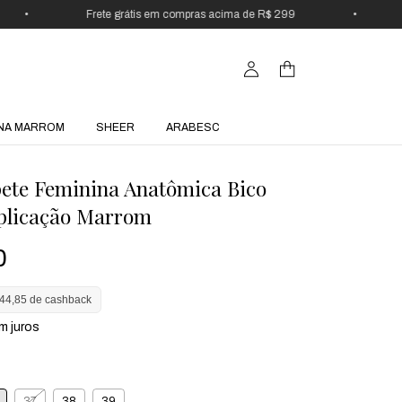
•
Frete grátis em compras acima de R$ 299
•
15
NA MARROM
SHEER
ARABESC
ete Feminina Anatômica Bico
plicação Marrom
0
44,85 de cashback
m juros
37
38
39