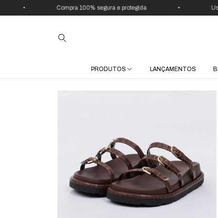
•
Compra 100% segura e protegida
•
Use o
PRODUTOS
LANÇAMENTOS
B