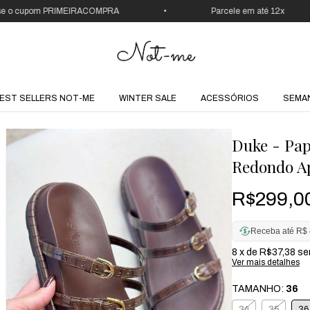
 cupom PRIMEIRACOMPRA
•
Parcele em até 12x
EST SELLERS NOT-ME
WINTER SALE
ACESSÓRIOS
SEMA
Duke - Pap
Redondo A
R$299,0
Receba até R$ 
8
x de
R$37,38
se
Ver mais detalhes
TAMANHO:
36
34
35
36