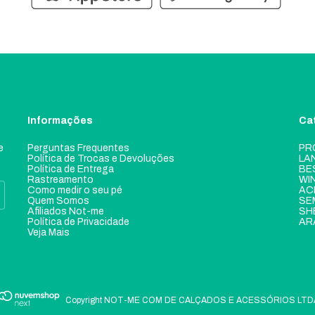
Informações
Ca
e
Perguntas Frequentes
PR
Política de Trocas e Devoluções
LA
Política de Entrega
BE
Rastreamento
WI
Como medir o seu pé
AC
Quem Somos
SE
Afiliados Not-me
SH
Política de Privacidade
AR
Veja Mais
Copyright NOT-ME COM DE CALÇADOS E ACESSÓRIOS LTDA - 0