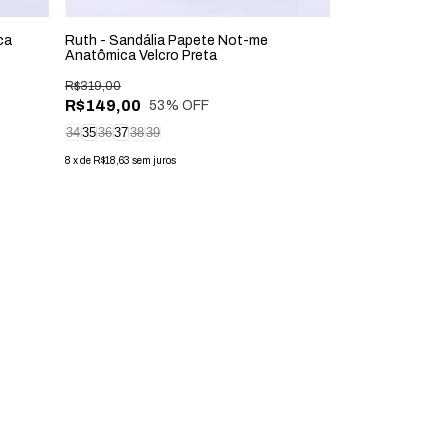
ca
Ruth - Sandália Papete Not-me
Kali - Sandália 
Anatômica Velcro Preta
Feminina Preta
R$319,00
R$289,00
R$149,00
53
% OFF
8
x
de
R$36,13
sem jur
34
35
36
37
38
39
8
x
de
R$18,63
sem juros