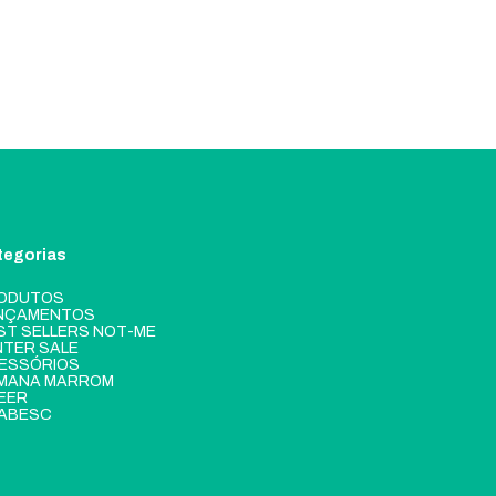
tegorias
ODUTOS
NÇAMENTOS
ST SELLERS NOT-ME
NTER SALE
ESSÓRIOS
MANA MARROM
EER
ABESC