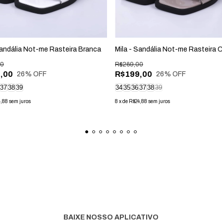
Sandália Not-me Rasteira Branca
Mila - Sandália Not-me Rasteira 
00
R$269,00
,00
R$199,00
26
% OFF
26
% OFF
37
38
39
34
35
36
37
38
39
4,88
sem juros
8
x
de
R$24,88
sem juros
BAIXE NOSSO APLICATIVO