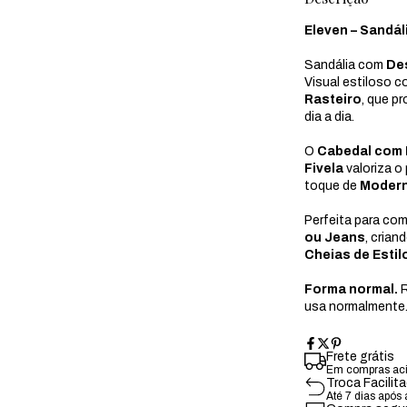
Eleven – Sandál
Sandália com
De
Visual estiloso 
Rasteiro
, que p
dia a dia.
O
Cabedal com 
Fivela
valoriza o
toque de
Modern
Perfeita para c
ou Jeans
, cria
Cheias de Estil
Forma normal.
R
usa normalmente
Frete grátis
Em compras ac
Troca Facilit
Até 7 dias após