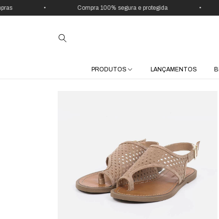
•
Compra 100% segura e protegida
•
U
PRODUTOS
LANÇAMENTOS
B