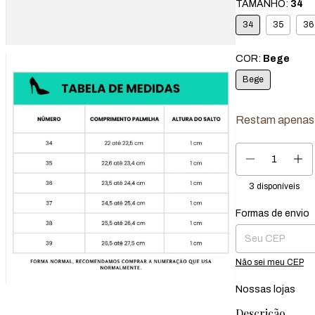
TAMANHO:
34
34
35
36
COR:
Bege
Bege
Restam apena
3
disponíveis
Formas de envio
Entregas para o CEP
Não sei meu CEP
Nossas lojas
Descrição