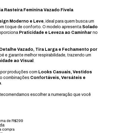
ia Rasteira Feminina Vazado Fivela
sign Moderno e Leve
, ideal para quem busca um
com toque de conforto. O modelo apresenta
Solado
roporciona
Praticidade e Leveza ao Caminhar
no
Detalhe Vazado, Tira Larga e Fechamento por
 pé e garante melhor respirabilidade, trazendo um
idade ao Visual
.
ompor produções com
Looks Casuais, Vestidos
ndo combinações
Confortáveis, Versáteis e
o
.
ecomendamos escolher a numeração que você
.
ima de R$299
ada
 a compra