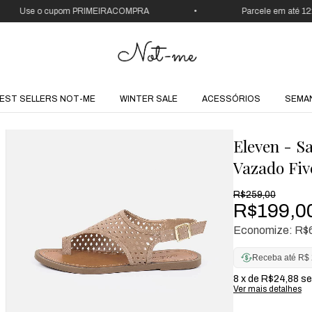
se o cupom PRIMEIRACOMPRA
•
Parcele em até 12x
EST SELLERS NOT-ME
WINTER SALE
ACESSÓRIOS
SEMA
Eleven - S
Vazado Fiv
R$259,00
R$199,0
Economize:
R$
Receba até R$ 
8
x de
R$24,88
se
Ver mais detalhes