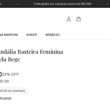
•
Frete grátis em compras acima de R$ 299
•
NA MARROM
SHEER
ARABESC
andália Rasteira Feminina
ela Bege
0
23
% OFF
60,00
29,85 de cashback
m juros