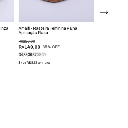
Cinza
Amalfi - Rasteira Feminina Palha
Mila - Sandália
Aplicação Rosa
R$269,00
R$229,00
R$199,00
26
R$149,00
35
% OFF
8
x
de
R$24,88
sem jur
34
35
36
37
38
39
8
x
de
R$18,63
sem juros