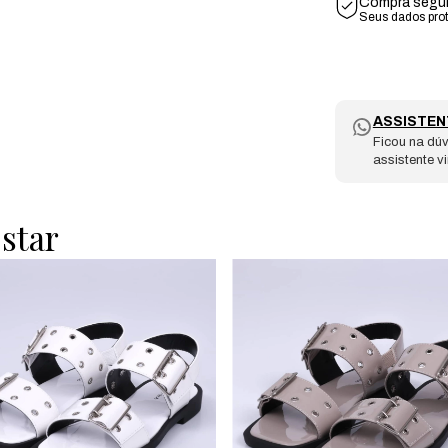
Compra segu
Seus dados pro
ASSISTEN
Ficou na dúv
assistente v
star