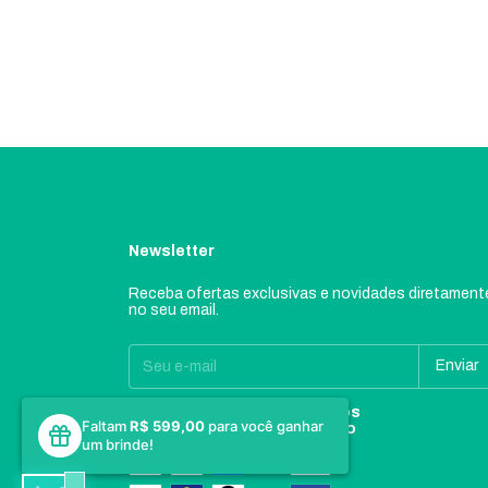
Newsletter
Receba ofertas exclusivas e novidades diretament
no seu email.
Formas de
Métodos
Faltam
R$ 599,00
para você ganhar
pagamento
de envio
um brinde!