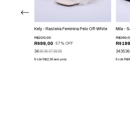
 Brilhos Bronze
Kely - Rasteira Feminina Pelo Off-White
Mila - 
R$229,00
R$269,
R$99,00
R$199
57
% OFF
34
35
36
37
38
39
34
35
36
8
x
de
R$12,38
sem juros
8
x
de
R$2