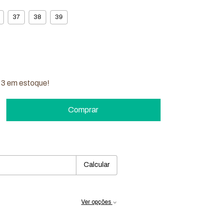
37
38
39
s
3
em estoque!
:
Mudar CEP
Calcular
Ver opções