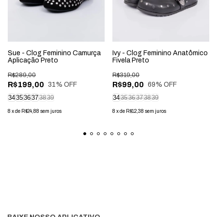
Sue - Clog Feminino Camurça
Ivy - Clog Feminino Anatômico
Aplicação Preto
Fivela Preto
R$289,00
R$319,00
R$199,00
R$99,00
31
% OFF
69
% OFF
34
35
36
37
38
39
34
35
36
37
38
39
8
x
de
R$24,88
sem juros
8
x
de
R$12,38
sem juros