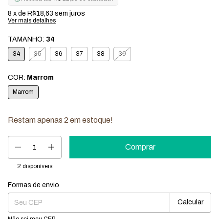
8
x de
R$18,63
sem juros
Ver mais detalhes
TAMANHO:
34
34
35
36
37
38
39
COR:
Marrom
Marrom
Restam apenas
2
em estoque!
2
disponíveis
Formas de envio
Entregas para o CEP:
Mudar CEP
Calcular
Não sei meu CEP