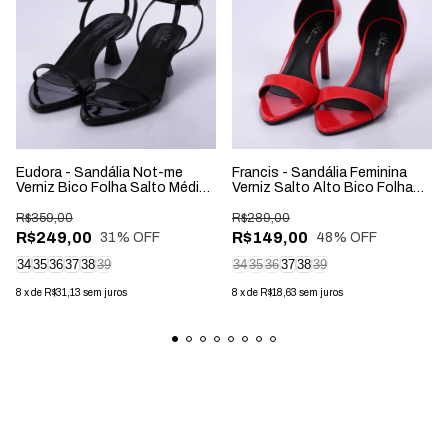
Eudora - Sandália Not-me
Francis - Sandália Feminina
Verniz Bico Folha Salto Médio
Verniz Salto Alto Bico Folha
Preta
Vermelho
R$359,00
R$289,00
R$249,00
R$149,00
31
% OFF
48
% OFF
34
35
36
37
38
39
34
35
36
37
38
39
8
x
de
R$31,13
sem juros
8
x
de
R$18,63
sem juros