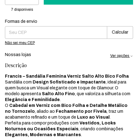
7
disponíveis
Formas de envio
Entregas para o CEP:
Mudar CEP
Calcular
Não sei meu CEP
Nossas lojas
Ver opções
Descrição
Francis – Sandália Feminina Verniz Salto Alto Bico Folha
Sandália com
Design Sofisticado e Impactante
, ideal para
quem busca um Visual elegante com toque de Glamour. O
modelo apresenta
Salto Alto Fino
, que valoriza a silhueta com
Elegância e Feminilidade
.
O
Cabedal em Verniz com Bico Folha e Detalhe Metálico
no Tornozelo
, aliado ao
Fechamento por Fivela
, traz um
acabamento refinado e um toque de
Luxo ao Visual
.
Perfeita para compor produções com
Vestidos, Looks
Noturnos ou Ocasiões Especiais
, criando combinações
Elegantes, Modernas e Marcantes
.