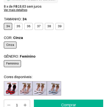
8
x de
R$18,63
sem juros
Ver mais detalhes
TAMANHO:
34
34
35
36
37
38
39
COR:
Cinza
Cinza
GÊNERO:
Feminino
Feminino
Cores disponíveis: