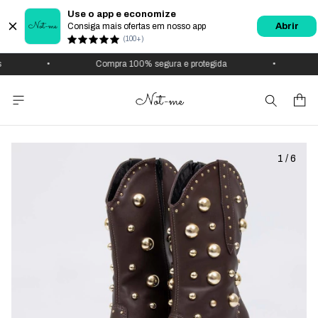
Use o app e economize
Consiga mais ofertas em nosso app
Abrir
(100+)
•
Compra 100% segura e protegida
•
1
/
6