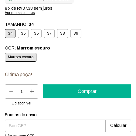
8
x de
R$37,38
sem juros
Ver mais detalhes
TAMANHO:
34
34
35
36
37
38
39
COR:
Marrom escuro
Marrom escuro
Última peça!
1
disponível
Formas de envio
Entregas para o CEP:
Mudar CEP
Calcular
Não sei meu CEP