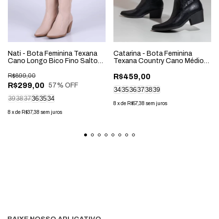
Nati - Bota Feminina Texana
Catarina - Bota Feminina
Cano Longo Bico Fino Salto
Texana Country Cano Médio
Grosso Amêndoa
Salto Grosso Preta
R$699,00
R$459,00
R$299,00
57
% OFF
34
35
36
37
38
39
39
38
37
36
35
34
8
x
de
R$57,38
sem juros
8
x
de
R$37,38
sem juros