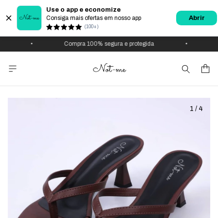
Use o app e economize
Consiga mais ofertas em nosso app
Abrir
(100+)
•
Compra 100% segura e protegida
•
U
1
/
4