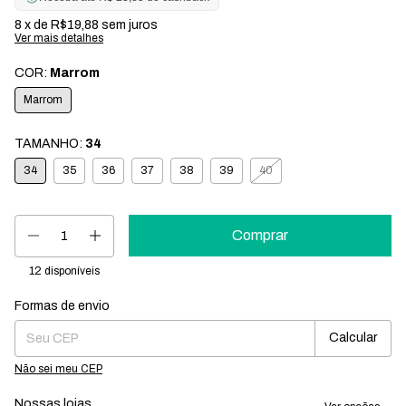
8
x de
R$19,88
sem juros
Ver mais detalhes
COR:
Marrom
Marrom
TAMANHO:
34
34
35
36
37
38
39
40
12
disponíveis
Formas de envio
Entregas para o CEP:
Mudar CEP
Calcular
Não sei meu CEP
Nossas lojas