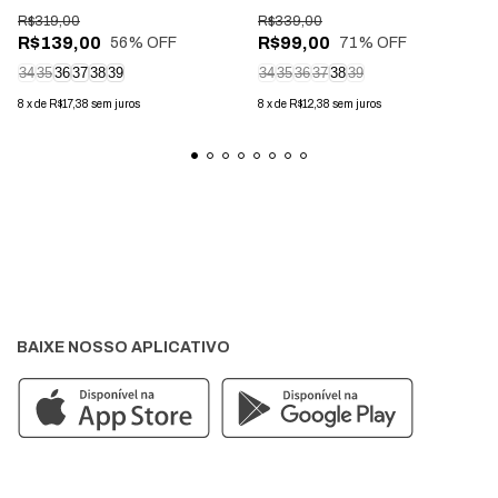
White
R$319,00
R$339,00
R$139,00
R$99,00
56
% OFF
71
% OFF
34
35
36
37
38
39
34
35
36
37
38
39
8
x
de
R$17,38
sem juros
8
x
de
R$12,38
sem juros
BAIXE NOSSO APLICATIVO