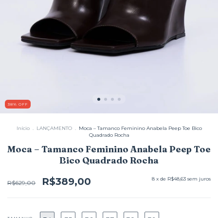
38
%
OFF
Início
.
LANÇAMENTO
.
Moca – Tamanco Feminino Anabela Peep Toe Bico
Quadrado Rocha
Moca – Tamanco Feminino Anabela Peep Toe
Bico Quadrado Rocha
R$389,00
8
x de
R$48,63
sem juros
R$629,00