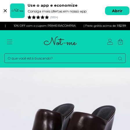
Use o app e economize
Abrir
Consiga mais ofertas em nosso app
(100+)
% OFF com o cupom PRIMEIRACOMPRA
| Frete grátis acima de R$299
|
10%
0