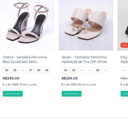
10
Grécia - Sandália Feminina
Seven - Tamanco Feminino
Pity
Bico Quadrado Salto
Aplicação de Tira Off-White
Apli
Geométrico Cinza
34
35
36
37
38
39
34
35
36
37
38
39
39
R$289,00
R$259,00
R$44
8
x de
R$36,13
sem juros
8
x de
R$32,38
sem juros
8
x d
COMPRAR
COMPRAR
CO