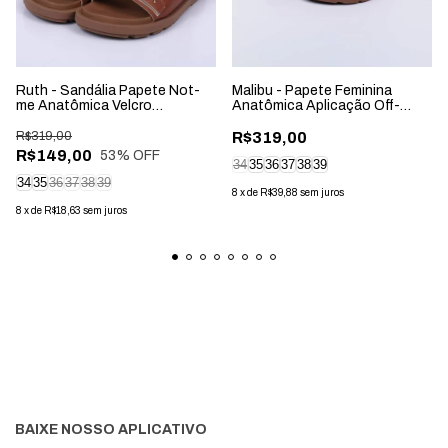
Ruth - Sandália Papete Not-
Malibu - Papete Feminina
me Anatômica Velcro
Anatômica Aplicação Off-
Caramelo
White
R$319,00
R$319,00
R$149,00
53
% OFF
34
35
36
37
38
39
34
35
36
37
38
39
8
x
de
R$39,88
sem juros
8
x
de
R$18,63
sem juros
BAIXE NOSSO APLICATIVO