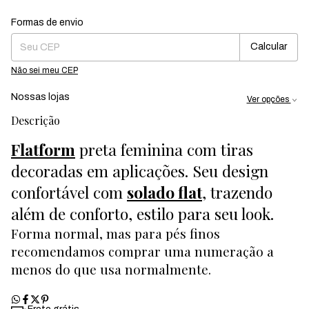
Formas de envio
Entregas para o CEP:
Mudar CEP
Calcular
Não sei meu CEP
Nossas lojas
Ver opções
Descrição
Flatform
preta feminina com tiras
decoradas em aplicações. Seu design
confortável com
solado flat
, trazendo
além de conforto, estilo para seu look.
Forma normal, mas para pés finos
recomendamos comprar uma numeração a
menos do que usa normalmente.