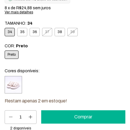
8
x de
R$24,88
sem juros
Ver mais detalhes
TAMANHO:
34
34
35
36
37
38
39
COR:
Preto
Preto
Cores disponíveis:
Restam apenas
2
em estoque!
2
disponíveis