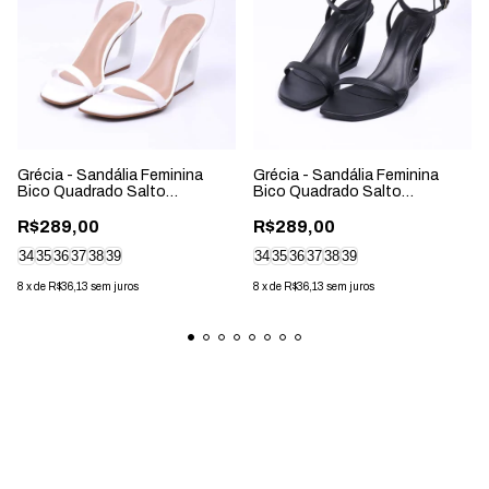
Grécia - Sandália Feminina
Grécia - Sandália Feminina
Bico Quadrado Salto
Bico Quadrado Salto
Geométrico Branca
Geométrico Preta
R$289,00
R$289,00
34
35
36
37
38
39
34
35
36
37
38
39
8
x
de
R$36,13
sem juros
8
x
de
R$36,13
sem juros