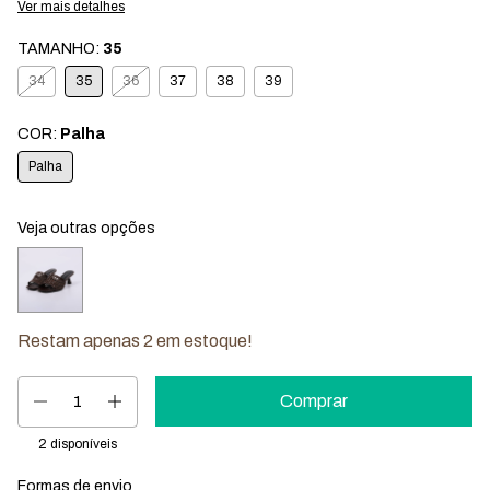
Ver mais detalhes
TAMANHO:
35
34
35
36
37
38
39
COR:
Palha
Palha
Veja outras opções
Restam apenas
2
em estoque!
2
disponíveis
Formas de envio
Entregas para o CEP:
Mudar CEP