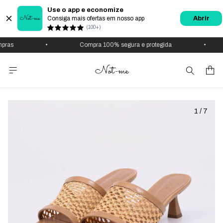
Use o app e economize
Consiga mais ofertas em nosso app
Abrir
(100+)
•
Compra 100% segura e protegida
•
1
/
7