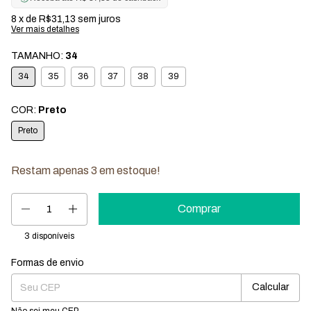
8
x de
R$31,13
sem juros
Ver mais detalhes
TAMANHO:
34
34
35
36
37
38
39
COR:
Preto
Preto
Restam apenas
3
em estoque!
3
disponíveis
Formas de envio
Entregas para o CEP:
Mudar CEP
Calcular
Não sei meu CEP