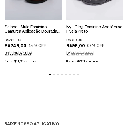
Selene - Mule Feminino
Ivy - Clog Feminino Anatômico
Camurça Aplicação Dourada
Fivela Preto
Marrom
R$289,00
R$319,00
R$249,00
R$99,00
14
% OFF
69
% OFF
34
35
36
37
38
39
34
35
36
37
38
39
8
x
de
R$31,13
sem juros
8
x
de
R$12,38
sem juros
BAIXE NOSSO APLICATIVO