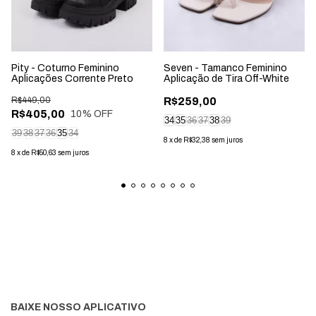
Pity - Coturno Feminino
Seven - Tamanco Feminino
Aplicações Corrente Preto
Aplicação de Tira Off-White
R$449,00
R$259,00
R$405,00
10
% OFF
34
35
36
37
38
39
39
38
37
36
35
34
8
x
de
R$32,38
sem juros
8
x
de
R$50,63
sem juros
BAIXE NOSSO APLICATIVO