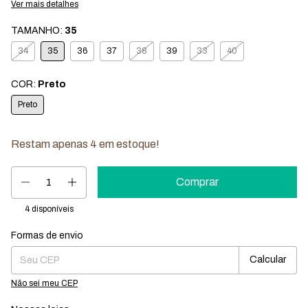
Ver mais detalhes
TAMANHO:
35
34
35
36
37
38
39
33
40
COR:
Preto
Preto
Restam apenas
4
em estoque!
4
disponíveis
Formas de envio
Entregas para o CEP:
Mudar CEP
Calcular
Não sei meu CEP