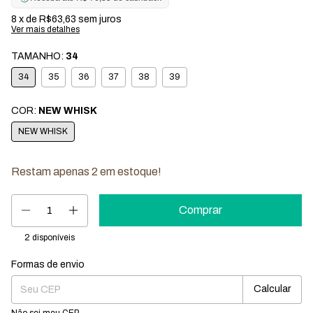
8
x de
R$63,63
sem juros
Ver mais detalhes
TAMANHO:
34
34
35
36
37
38
39
COR:
NEW WHISK
NEW WHISK
Restam apenas
2
em estoque!
2
disponíveis
Formas de envio
Entregas para o CEP:
Mudar CEP
Calcular
Não sei meu CEP