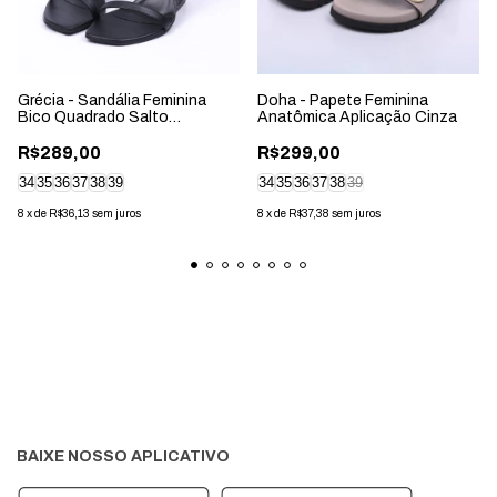
Grécia - Sandália Feminina
Doha - Papete Feminina
Bico Quadrado Salto
Anatômica Aplicação Cinza
Geométrico Preta
R$289,00
R$299,00
34
35
36
37
38
39
34
35
36
37
38
39
8
x
de
R$36,13
sem juros
8
x
de
R$37,38
sem juros
BAIXE NOSSO APLICATIVO