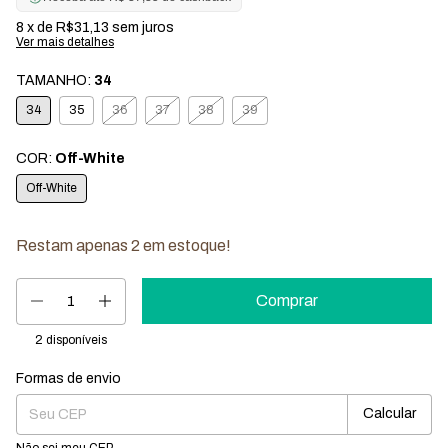
8
x de
R$31,13
sem juros
Ver mais detalhes
TAMANHO:
34
34
35
36
37
38
39
COR:
Off-White
Off-White
Restam apenas
2
em estoque!
2
disponíveis
Formas de envio
Entregas para o CEP:
Mudar CEP
Calcular
Não sei meu CEP