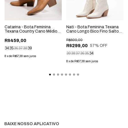
Catarina - Bota Feminina
Nati - Bota Feminina Texana
Texana Country Cano Médio
Cano Longo Bico Fino Salto
Salto Grosso Nude
Grosso Off-White
R$459,00
R$699,00
R$299,00
57
% OFF
34
35
36
37
38
39
39
38
37
36
35
34
8
x
de
R$57,38
sem juros
8
x
de
R$37,38
sem juros
BAIXE NOSSO APLICATIVO