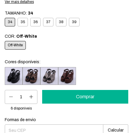
Ver mais detalhes
TAMANHO:
34
34
35
36
37
38
39
COR:
Off-White
Off-White
Cores disponíveis:
6
disponíveis
Formas de envio
Entregas para o CEP:
Mudar CEP
Calcular