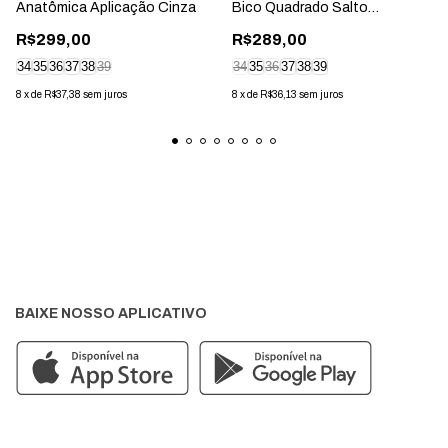
Anatômica Aplicação Cinza
Bico Quadrado Salto
Geométrico Marrom
R$299,00
R$289,00
34
35
36
37
38
39
34
35
36
37
38
39
8
x
de
R$37,38
sem juros
8
x
de
R$36,13
sem juros
BAIXE NOSSO APLICATIVO