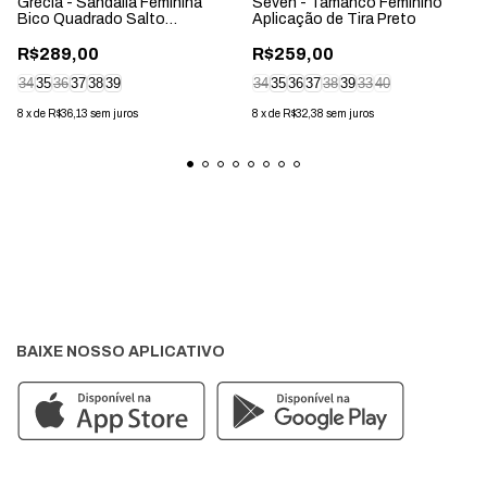
Grécia - Sandália Feminina
Seven - Tamanco Feminino
Bico Quadrado Salto
Aplicação de Tira Preto
Geométrico Marrom
R$289,00
R$259,00
34
35
36
37
38
39
34
35
36
37
38
39
33
40
8
x
de
R$36,13
sem juros
8
x
de
R$32,38
sem juros
BAIXE NOSSO APLICATIVO