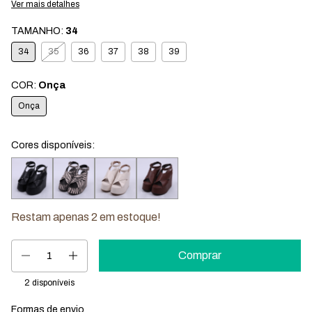
Ver mais detalhes
TAMANHO:
34
34
35
36
37
38
39
COR:
Onça
Onça
Cores disponíveis:
Restam apenas
2
em estoque!
2
disponíveis
Formas de envio
Entregas para o CEP:
Mudar CEP