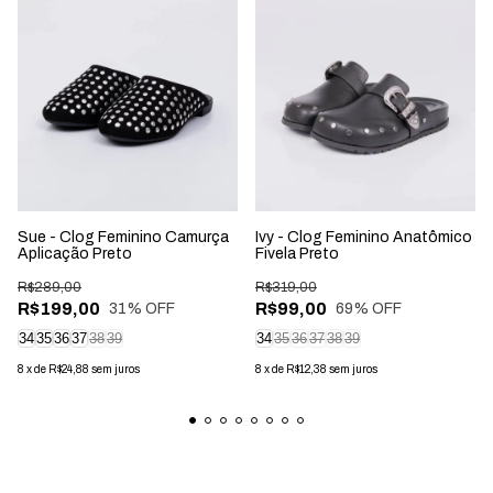
Sue - Clog Feminino Camurça
Ivy - Clog Feminino Anatômico
Aplicação Preto
Fivela Preto
R$289,00
R$319,00
R$199,00
R$99,00
31
% OFF
69
% OFF
34
35
36
37
38
39
34
35
36
37
38
39
8
x
de
R$24,88
sem juros
8
x
de
R$12,38
sem juros