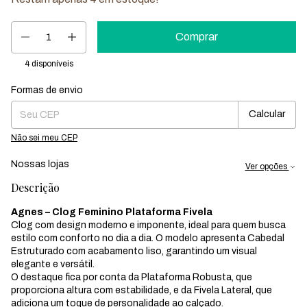
4
disponíveis
Formas de envio
Entregas para o CEP:
Mudar CEP
Calcular
Não sei meu CEP
Nossas lojas
Ver opções
Descrição
Agnes – Clog Feminino Plataforma Fivela
Clog com design moderno e imponente, ideal para quem busca
estilo com conforto no dia a dia. O modelo apresenta Cabedal
Estruturado com acabamento liso, garantindo um visual
elegante e versátil.
O destaque fica por conta da Plataforma Robusta, que
proporciona altura com estabilidade, e da Fivela Lateral, que
adiciona um toque de personalidade ao calçado.