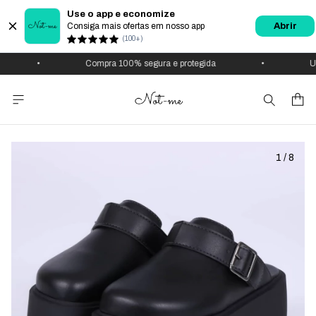
Use o app e economize
Consiga mais ofertas em nosso app
Abrir
(100+)
•
Compra 100% segura e protegida
•
Us
1
/
8