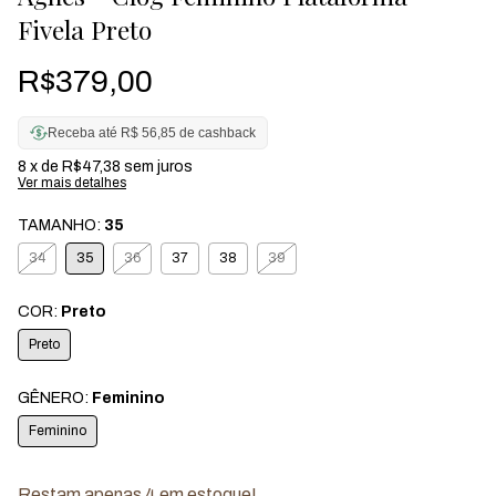
Fivela Preto
R$379,00
Receba até R$ 56,85 de cashback
8
x de
R$47,38
sem juros
Ver mais detalhes
TAMANHO:
35
34
35
36
37
38
39
COR:
Preto
Preto
GÊNERO:
Feminino
Feminino
Restam apenas
4
em estoque!