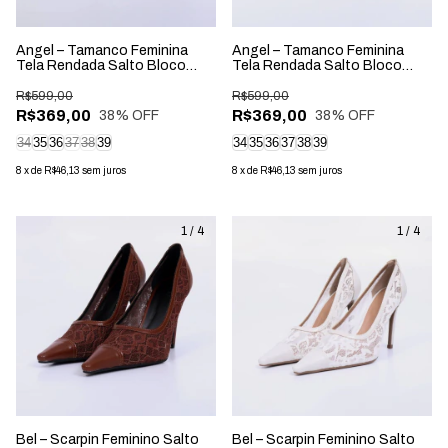
Angel – Tamanco Feminina
Angel – Tamanco Feminina
Tela Rendada Salto Bloco
Tela Rendada Salto Bloco
Preto
Rocha
R$599,00
R$599,00
R$369,00
R$369,00
38
% OFF
38
% OFF
34
35
36
37
38
39
34
35
36
37
38
39
8
x
de
R$46,13
sem juros
8
x
de
R$46,13
sem juros
1
/
4
1
/
4
Bel – Scarpin Feminino Salto
Bel – Scarpin Feminino Salto