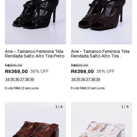
Ane – Tamanco Feminina Tela
Ane – Tamanco Feminina Tela
Rendada Salto Alto Tira Preto
Rendada Salto Alto Tira
Rocha
R$599,00
R$599,00
R$369,00
R$369,00
38
% OFF
38
% OFF
34
35
36
37
38
39
34
35
36
37
38
39
8
x
de
R$46,13
sem juros
8
x
de
R$46,13
sem juros
1
/
4
1
/
4