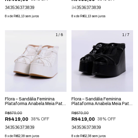
34
35
36
37
38
39
34
35
36
37
38
39
8
x
de
R$51,13
sem juros
8
x
de
R$51,13
sem juros
1
/
6
1
/
7
Flora – Sandália Feminina
Flora – Sandália Feminina
Plataforma Anabela Meia Pata
Plataforma Anabela Meia Pata
Tela Rendada Off White
Tela Rendada Preto
R$679,00
R$679,00
R$419,00
R$419,00
38
% OFF
38
% OFF
34
35
36
37
38
39
34
35
36
37
38
39
8
x
de
R$52,38
sem juros
8
x
de
R$52,38
sem juros