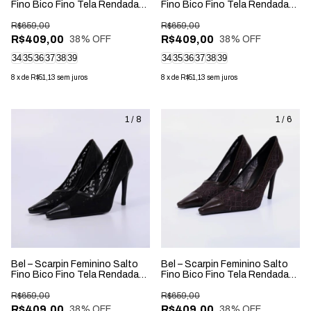
Fino Bico Fino Tela Rendada
Fino Bico Fino Tela Rendada
New Whisk
Off White
R$659,00
R$659,00
R$409,00
R$409,00
38
% OFF
38
% OFF
34
35
36
37
38
39
34
35
36
37
38
39
8
x
de
R$51,13
sem juros
8
x
de
R$51,13
sem juros
1
/
8
1
/
6
Bel – Scarpin Feminino Salto
Bel – Scarpin Feminino Salto
Fino Bico Fino Tela Rendada
Fino Bico Fino Tela Rendada
Preto
Rocha
R$659,00
R$659,00
R$409,00
R$409,00
38
% OFF
38
% OFF