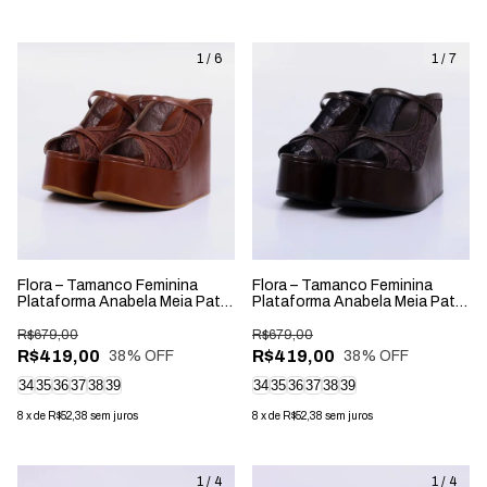
1
/
6
1
/
7
Flora – Tamanco Feminina
Flora – Tamanco Feminina
Plataforma Anabela Meia Pata
Plataforma Anabela Meia Pata
Tela Rendada New Whisk
Tela Rendada Rocha
R$679,00
R$679,00
R$419,00
R$419,00
38
% OFF
38
% OFF
34
35
36
37
38
39
34
35
36
37
38
39
8
x
de
R$52,38
sem juros
8
x
de
R$52,38
sem juros
1
/
4
1
/
4