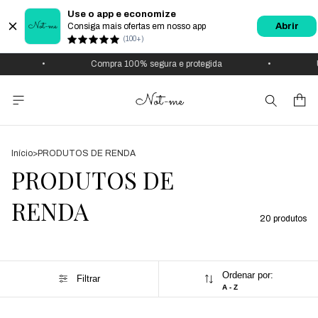
Use o app e economize
Consiga mais ofertas em nosso app
Abrir
(100+)
•
Compra 100% segura e protegida
•
Use
Início
>
PRODUTOS DE RENDA
PRODUTOS DE
RENDA
20 produtos
Ordenar por:
Filtrar
A - Z