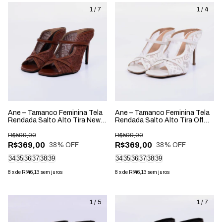
1
/
7
1
/
4
Ane – Tamanco Feminina Tela
Ane – Tamanco Feminina Tela
Rendada Salto Alto Tira New
Rendada Salto Alto Tira Off
Whisk
White
R$599,00
R$599,00
R$369,00
R$369,00
38
% OFF
38
% OFF
34
35
36
37
38
39
34
35
36
37
38
39
8
x
de
R$46,13
sem juros
8
x
de
R$46,13
sem juros
1
/
5
1
/
7