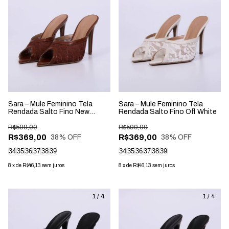
Sara – Mule Feminino Tela
Sara – Mule Feminino Tela
Rendada Salto Fino New
Rendada Salto Fino Off White
Whisk
R$599,00
R$599,00
R$369,00
R$369,00
38
% OFF
38
% OFF
34
35
36
37
38
39
34
35
36
37
38
39
8
x
de
R$46,13
sem juros
8
x
de
R$46,13
sem juros
1
/
4
1
/
4