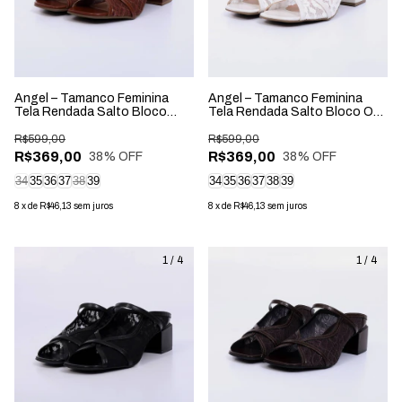
Angel – Tamanco Feminina
Angel – Tamanco Feminina
Tela Rendada Salto Bloco
Tela Rendada Salto Bloco Off
New Whisk
White
R$599,00
R$599,00
R$369,00
R$369,00
38
% OFF
38
% OFF
34
35
36
37
38
39
34
35
36
37
38
39
8
x
de
R$46,13
sem juros
8
x
de
R$46,13
sem juros
1
/
4
1
/
4