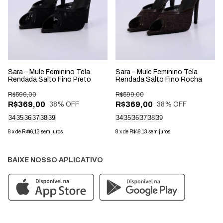
Sara – Mule Feminino Tela
Sara – Mule Feminino Tela
Rendada Salto Fino Preto
Rendada Salto Fino Rocha
R$599,00
R$599,00
R$369,00
R$369,00
38
% OFF
38
% OFF
34
35
36
37
38
39
34
35
36
37
38
39
8
x
de
R$46,13
sem juros
8
x
de
R$46,13
sem juros
BAIXE NOSSO APLICATIVO