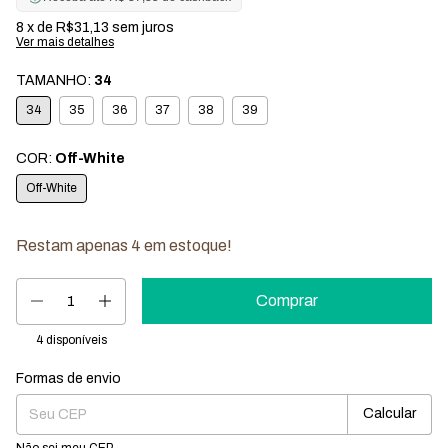
8
x de
R$31,13
sem juros
Ver mais detalhes
TAMANHO:
34
34
35
36
37
38
39
COR:
Off-White
Off-White
Restam apenas
4
em estoque!
4
disponíveis
Formas de envio
Entregas para o CEP:
Mudar CEP
Calcular
Não sei meu CEP