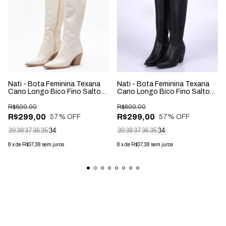
Nati - Bota Feminina Texana
Nati - Bota Feminina Texana
Cano Longo Bico Fino Salto
Cano Longo Bico Fino Salto
Grosso Off-White
Grosso Preta
R$699,00
R$699,00
R$299,00
R$299,00
57
% OFF
57
% OFF
39
38
37
36
35
34
39
38
37
36
35
34
8
x
de
R$37,38
sem juros
8
x
de
R$37,38
sem juros