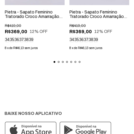
Pietra - Sapato Feminino
Pietra - Sapato Feminino
Tratorado Croco Amarração
Tratorado Croco Amarração
Caramelo
Preto
R$419,00
R$419,00
R$369,00
R$369,00
12
% OFF
12
% OFF
34
35
36
37
38
39
34
35
36
37
38
39
8
x
de
R$46,13
sem juros
8
x
de
R$46,13
sem juros
BAIXE NOSSO APLICATIVO