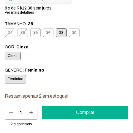
8
x de
R$12,38
sem juros
Ver mais detalhes
TAMANHO:
38
34
35
36
37
38
39
COR:
Cinza
Cinza
GÊNERO:
Feminino
Feminino
Restam apenas
2
em estoque!
2
disponíveis