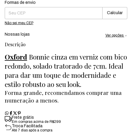
Formas de envio
Entregas para o CEP:
Mudar CEP
Calcular
Não sei meu CEP
Nossas lojas
Ver opções
Descrição
Oxford
Bonnie cinza em verniz com bico
redondo, solado tratorado de 7cm. Ideal
para dar um toque de modernidade e
estilo robusto ao seu look.
Forma grande, recomendamos comprar uma
numeração a menos.
Frete grátis
Em compras acima de R$299
Troca Facilitada
Até 7 dias após a compra