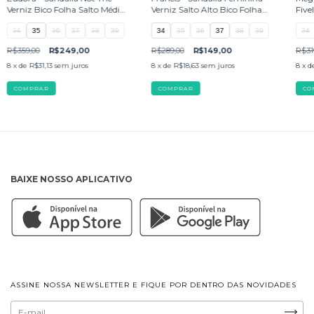
Verniz Bico Folha Salto Médio
Verniz Salto Alto Bico Folha
Five
Amarela
Branca
34
35
36
37
38
39
34
35
36
37
38
39
34
R$359,00
R$249,00
R$289,00
R$149,00
R$31
8
x de
R$31,13
sem juros
8
x de
R$18,63
sem juros
8
x d
COMPRAR
COMPRAR
CO
BAIXE NOSSO APLICATIVO
ASSINE NOSSA NEWSLETTER E FIQUE POR DENTRO DAS NOVIDADES