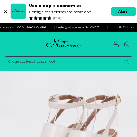
Use o app e economize
Abrir
Consiga mais ofertas em nosso app
(100+)
 cupom PRIMEIRACOMPRA
| Frete grátis acima de R$299
|
10% OFF com o 
0