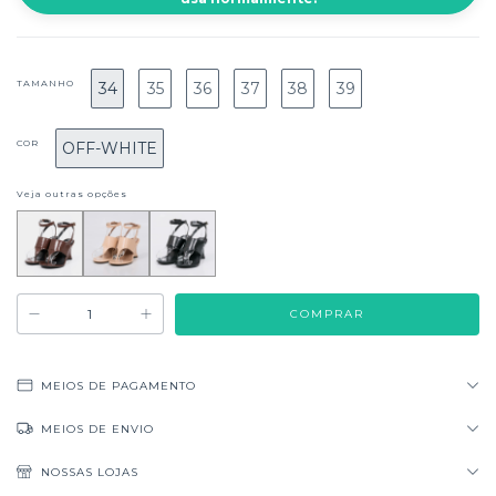
TAMANHO
34
35
36
37
38
39
COR
OFF-WHITE
Veja outras opções
MEIOS DE PAGAMENTO
MEIOS DE ENVIO
NOSSAS LOJAS