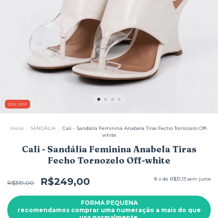
22
%
OFF
Início
.
SANDÁLIA
.
Cali - Sandália Feminina Anabela Tiras Fecho Tornozelo Off-
white
Cali - Sandália Feminina Anabela Tiras
Fecho Tornozelo Off-white
R$249,00
8
x de
R$31,13
sem juros
R$319,00
FORMA PEQUENA
recomendamos comprar uma numeração a mais do que
usa normalmente.