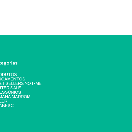
tegorias
ODUTOS
NÇAMENTOS
ST SELLERS NOT-ME
NTER SALE
ESSÓRIOS
MANA MARROM
EER
ABESC