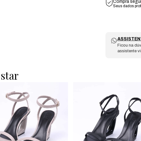
Compra segu
Seus dados pro
ASSISTEN
Ficou na dúv
assistente v
star