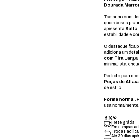
Dourada Marro
Tamanco com desi
quem busca prati
apresenta
Salto
estabilidade e co
O destaque fica 
adiciona um deta
com Tira Larga
minimalista, enqu
Perfeito para c
Peças de Alfaia
de estilo.
Forma normal.
R
usa normalmente
Frete grátis
Em compras ac
Troca Facilit
Até 30 dias apó