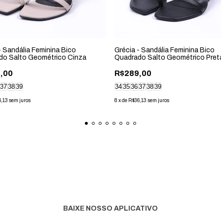
- Sandália Feminina Bico
Grécia - Sandália Feminina Bico
do Salto Geométrico Cinza
Quadrado Salto Geométrico Pret
,00
R$289,00
37
38
39
34
35
36
37
38
39
6,13
sem juros
8
x
de
R$36,13
sem juros
BAIXE NOSSO APLICATIVO