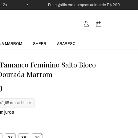
•
Frete grátis em compras acima de R$ 299
•
NA MARROM
SHEER
ARABESC
 Tamanco Feminino Salto Bloco
 Dourada Marrom
0
41,85 de cashback
m juros
37
38
39