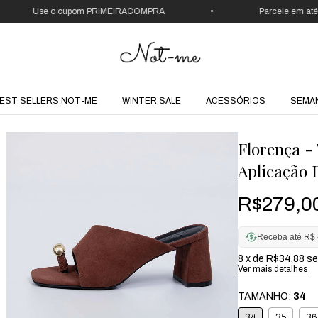
Use o cupom PRIMEIRACOMPRA
•
Parcele em até 12x
EST SELLERS NOT-ME
WINTER SALE
ACESSÓRIOS
SEMA
Florença -
Aplicação
R$279,0
Receba até R$ 
8
x de
R$34,88
se
Ver mais detalhes
TAMANHO:
34
34
35
36