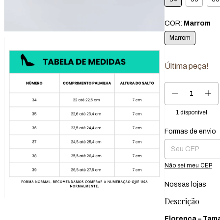
COR:
Marrom
Marrom
Última peça!
1
disponível
Formas de envio
Entregas para o CEP
Não sei meu CEP
Nossas lojas
Descrição
Florença – Tam