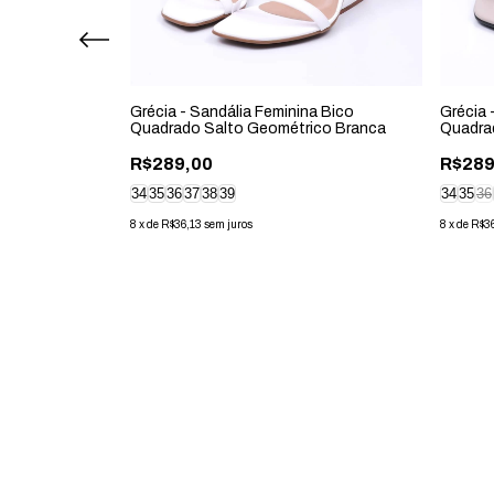
Aplicações
Grécia - Sandália Feminina Bico
Grécia 
Quadrado Salto Geométrico Branca
Quadra
R$289,00
R$289
34
35
36
37
38
39
34
35
36
8
x
de
R$36,13
sem juros
8
x
de
R$3