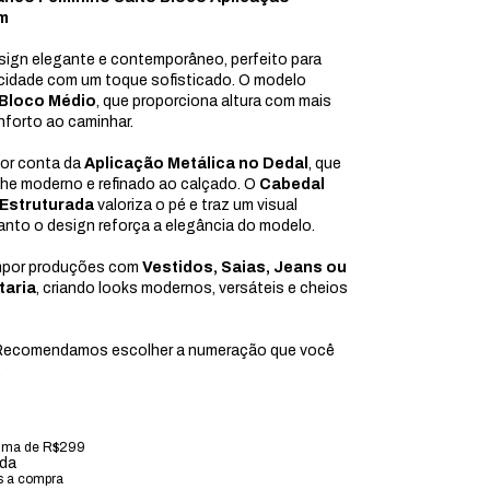
m
gn elegante e contemporâneo, perfeito para
cidade com um toque sofisticado. O modelo
 Bloco Médio
, que proporciona altura com mais
nforto ao caminhar.
por conta da
Aplicação Metálica no Dedal
, que
lhe moderno e refinado ao calçado. O
Cabedal
 Estruturada
valoriza o pé e traz um visual
anto o design reforça a elegância do modelo.
ompor produções com
Vestidos, Saias, Jeans ou
taria
, criando looks modernos, versáteis e cheios
ecomendamos escolher a numeração que você
.
ima de R$299
ada
s a compra