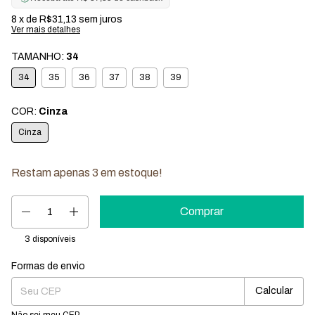
8
x de
R$31,13
sem juros
Ver mais detalhes
TAMANHO:
34
34
35
36
37
38
39
COR:
Cinza
Cinza
Restam apenas
3
em estoque!
3
disponíveis
Formas de envio
Entregas para o CEP:
Mudar CEP
Calcular
Não sei meu CEP