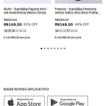
Ruth - Sandália Papete Not-
Francis - Sandália Feminina
me Anatômica Velcro Cinza
Verniz Salto Alto Bico Folha
Branca
R$319,00
R$289,00
R$149,00
R$149,00
53
% OFF
48
% OFF
34
35
36
37
38
39
34
35
36
37
38
39
8
x
de
R$18,63
sem juros
8
x
de
R$18,63
sem juros
BAIXE NOSSO APLICATIVO