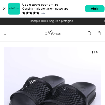
Use o app e economize
Consiga mais ofertas em nosso app
Abrir
(100+)
•
Compra 100% segura e protegida
•
U
1
/
4