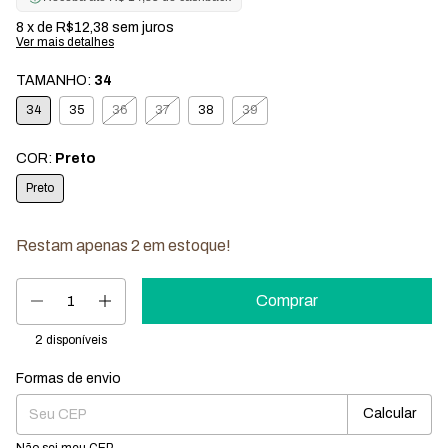
8
x de
R$12,38
sem juros
Ver mais detalhes
TAMANHO:
34
34
35
36
37
38
39
COR:
Preto
Preto
Restam apenas
2
em estoque!
2
disponíveis
Formas de envio
Entregas para o CEP:
Mudar CEP
Calcular
Não sei meu CEP