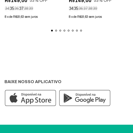
R$149,00
R$149,00
53
% OFF
53
% OFF
34
35
36
37
38
39
34
35
36
37
38
39
8
x
de
R$18,63
sem juros
8
x
de
R$18,63
sem juros
BAIXE NOSSO APLICATIVO