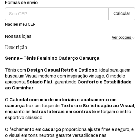
Formas de envio
Entregas para o CEP:
Mudar CEP
Calcular
Não sei meu CEP
Nossas lojas
Ver opções
Descrição
Senna – Tênis Feminino Cadarço Camurça
Tênis com
Design Casual Retrô e Estiloso
, ideal para quem
busca um Visual moderno com inspiração vintage. O modelo
apresenta
Solado Flat
, garantindo
Conforto e Estabilidade
ao Caminhar
.
O
Cabedal com mix de materiais e acabamento em
camurça
traz um toque de
Textura e Sofisticação ao Visual
,
enquanto as
listras laterais em contraste
reforçam o estilo
esportivo clássico.
O fechamento em
cadarço
proporciona ajuste firme e seguro, e
o visual em tons neutros garante versatilidade nas