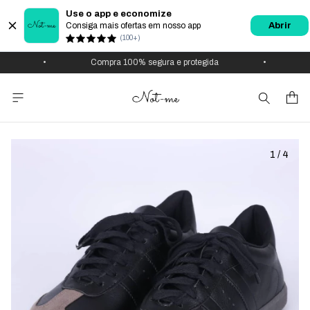
Use o app e economize
Consiga mais ofertas em nosso app
Abrir
(100+)
•
Compra 100% segura e protegida
•
U
1
/
4