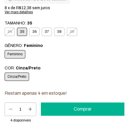
8
x de
R$12,38
sem juros
Ver mais detalhes
TAMANHO:
35
34
35
36
37
38
39
GÊNERO:
Feminino
Feminino
COR:
Cinza/Preto
Cinza/Preto
Restam apenas
4
em estoque!
4
disponíveis