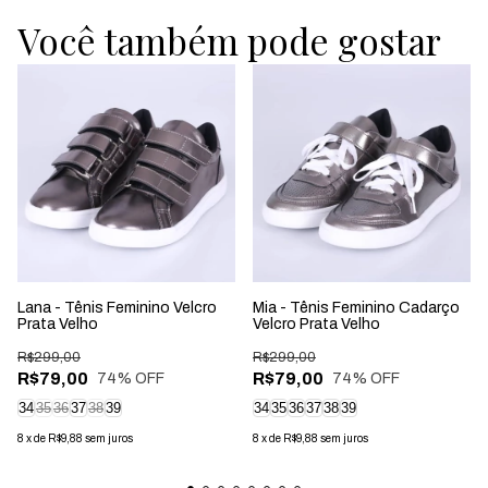
Você também pode gostar
Lana - Tênis Feminino Velcro
Mia - Tênis Feminino Cadarço
Prata Velho
Velcro Prata Velho
R$299,00
R$299,00
R$79,00
R$79,00
74
% OFF
74
% OFF
34
35
36
37
38
39
34
35
36
37
38
39
8
x
de
R$9,88
sem juros
8
x
de
R$9,88
sem juros