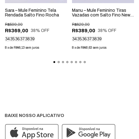
Sara – Mule Feminino Tela
Manu – Mule Feminino Tiras
Rendada Salto Fino Rocha
Vazadas com Salto Fino New
Whisk
R$599,00
R$629,00
R$369,00
R$389,00
38
% OFF
38
% OFF
34
35
36
37
38
39
34
35
36
37
38
39
8
x
de
R$46,13
sem juros
8
x
de
R$48,63
sem juros
BAIXE NOSSO APLICATIVO