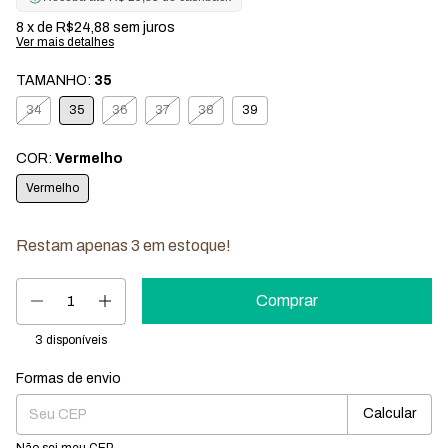
8
x de
R$24,88
sem juros
Ver mais detalhes
TAMANHO:
35
34
35
36
37
38
39
COR:
Vermelho
Vermelho
Restam apenas
3
em estoque!
3
disponíveis
Formas de envio
Entregas para o CEP:
Mudar CEP
Calcular
Não sei meu CEP