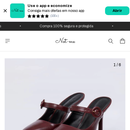
Use o app e economize
Consiga mais ofertas em nosso app
Abrir
(100+)
•
Compra 100% segura e protegida
•
1
/
6