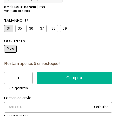
8
x de
R$18,63
sem juros
Ver mais detalhes
TAMANHO:
34
34
35
36
37
38
39
COR:
Preto
Preto
Restam apenas
5
em estoque!
5
disponíveis
Formas de envio
Entregas para o CEP:
Mudar CEP
Calcular
Não sei meu CEP