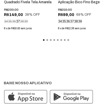
Quadrado Fivela Tela Amarela
Aplicação Bico Fino Bege
R$239,00
R$319,00
R$149,00
R$99,00
38
% OFF
69
% OFF
34
35
36
37
38
39
34
35
36
37
38
39
8
x
de
R$18,63
sem juros
8
x
de
R$12,38
sem juros
BAIXE NOSSO APLICATIVO