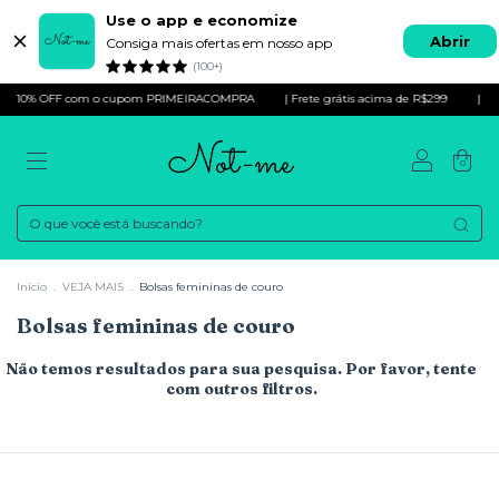
Use o app e economize
Abrir
Consiga mais ofertas em nosso app
(100+)
10% OFF com o cupom PRIMEIRACOMPRA
| Frete grátis acima de R$299
|
0
Início
.
VEJA MAIS
.
Bolsas femininas de couro
Bolsas femininas de couro
Não temos resultados para sua pesquisa. Por favor, tente
com outros filtros.