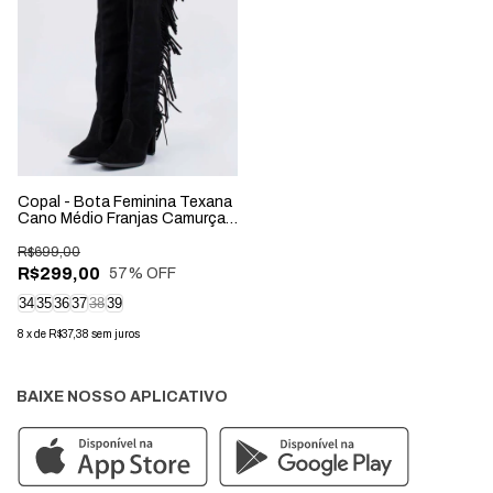
Copal - Bota Feminina Texana
Cano Médio Franjas Camurça
Preta
R$699,00
R$299,00
57
% OFF
34
35
36
37
38
39
8
x
de
R$37,38
sem juros
BAIXE NOSSO APLICATIVO