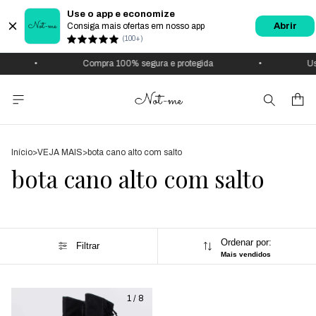
Use o app e economize
Consiga mais ofertas em nosso app
Abrir
(100+)
•
Compra 100% segura e protegida
•
Us
Início
>
VEJA MAIS
>
bota cano alto com salto
bota cano alto com salto
Ordenar por:
Filtrar
Mais vendidos
1
/
8