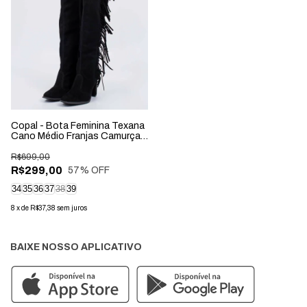
Copal - Bota Feminina Texana
Cano Médio Franjas Camurça
Preta
R$699,00
R$299,00
57
% OFF
34
35
36
37
38
39
8
x
de
R$37,38
sem juros
BAIXE NOSSO APLICATIVO