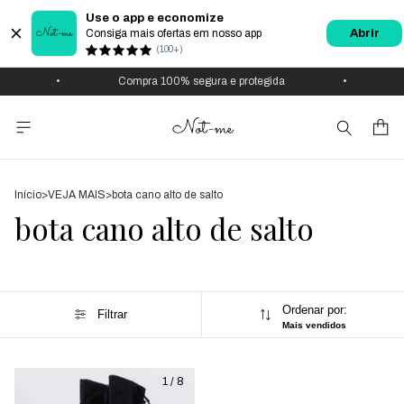
Use o app e economize
Consiga mais ofertas em nosso app
Abrir
(100+)
•
Compra 100% segura e protegida
•
Início
>
VEJA MAIS
>
bota cano alto de salto
bota cano alto de salto
Ordenar por:
Filtrar
Mais vendidos
1
/
8