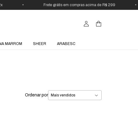
•
Frete grátis em compras acima de R$ 299
•
NA MARROM
SHEER
ARABESC
Ordenar por