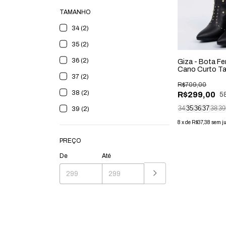
TAMANHO
34 (2)
35 (2)
36 (2)
Giza - Bota Fe
Cano Curto T
37 (2)
Preto
R$709,00
38 (2)
R$299,00
5
34
35
36
37
38
39
39 (2)
8
x
de
R$37,38
sem j
PREÇO
De
Até