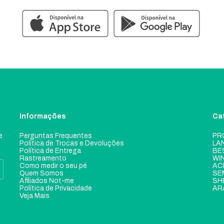
Informações
Ca
e
Perguntas Frequentes
PR
Política de Trocas e Devoluções
LA
Política de Entrega
BE
Rastreamento
WI
Como medir o seu pé
AC
Quem Somos
SE
Afiliados Not-me
SH
Política de Privacidade
AR
Veja Mais