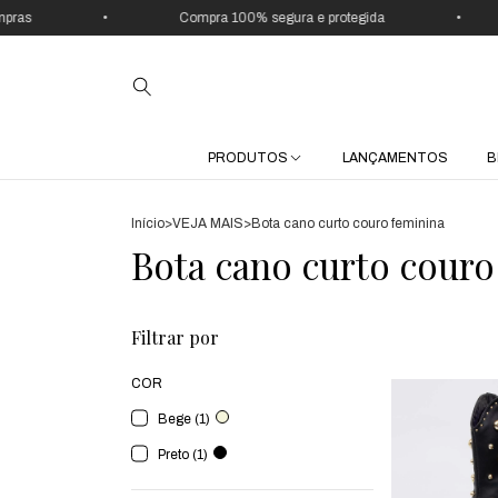
•
Compra 100% segura e protegida
•
PRODUTOS
LANÇAMENTOS
B
Início
>
VEJA MAIS
>
Bota cano curto couro feminina
Bota cano curto couro
Filtrar por
COR
Bege (1)
Preto (1)