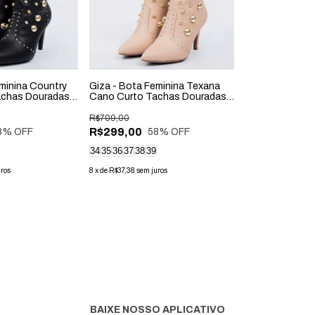
minina Country
Giza - Bota Feminina Texana
achas Douradas
Cano Curto Tachas Douradas
Bege
R$709,00
R$299,00
8
% OFF
58
% OFF
34
35
36
37
38
39
uros
8
x
de
R$37,38
sem juros
BAIXE NOSSO APLICATIVO