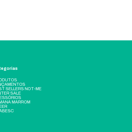
tegorias
ODUTOS
NÇAMENTOS
ST SELLERS NOT-ME
NTER SALE
ESSÓRIOS
MANA MARROM
EER
ABESC