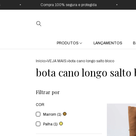
•
Compra 100% segura e protegida
•
U
PRODUTOS
LANÇAMENTOS
B
Início
>
VEJA MAIS
>
bota cano longo salto bloco
bota cano longo salto 
Filtrar por
COR
Marrom (1)
Palha (1)