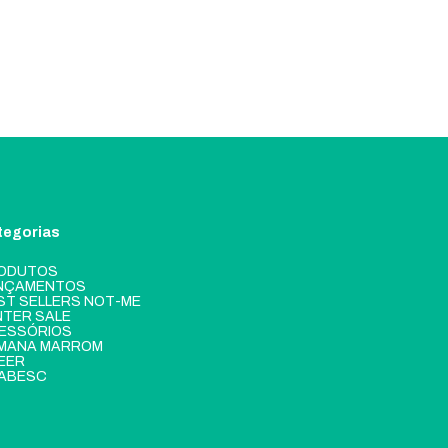
tegorias
ODUTOS
NÇAMENTOS
ST SELLERS NOT-ME
NTER SALE
ESSÓRIOS
MANA MARROM
EER
ABESC