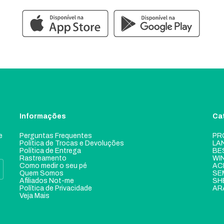
Informações
Ca
e
Perguntas Frequentes
PR
Política de Trocas e Devoluções
LA
Política de Entrega
BE
Rastreamento
WI
Como medir o seu pé
AC
Quem Somos
SE
Afiliados Not-me
SH
Política de Privacidade
AR
Veja Mais