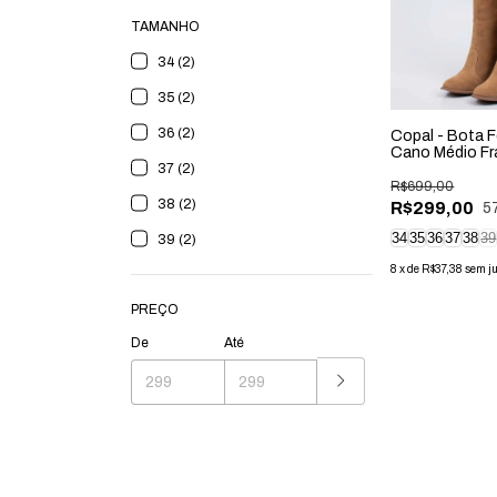
TAMANHO
34 (2)
35 (2)
36 (2)
Copal - Bota 
Cano Médio Fr
37 (2)
Palha
R$699,00
38 (2)
R$299,00
5
34
35
36
37
38
39
39 (2)
8
x
de
R$37,38
sem j
PREÇO
De
Até