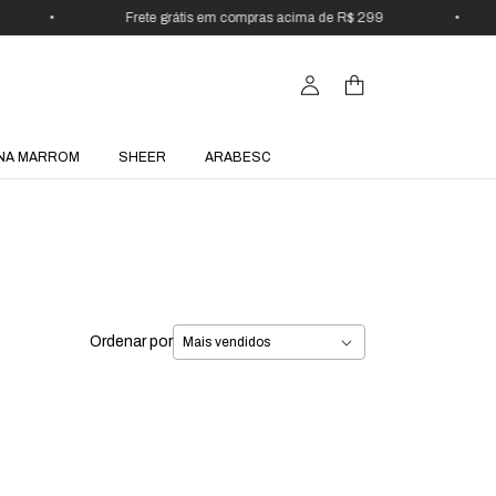
•
Frete grátis em compras acima de R$ 299
•
NA MARROM
SHEER
ARABESC
Ordenar por