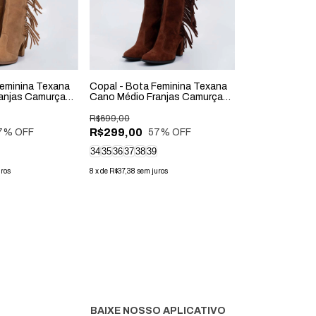
Feminina Texana
Copal - Bota Feminina Texana
anjas Camurça
Cano Médio Franjas Camurça
Marrom
R$699,00
R$299,00
7
% OFF
57
% OFF
34
35
36
37
38
39
uros
8
x
de
R$37,38
sem juros
BAIXE NOSSO APLICATIVO