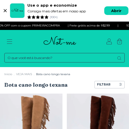
Use o app e economize
Abrir
Consiga mais ofertas em nosso app
(100+)
m o cupom PRIMEIRACOMPRA
| Frete grátis acima de R$299
|
10% OFF com
0
Início
.
VEJA MAIS
.
Bota cano longo texana
Bota cano longo texana
FILTRAR