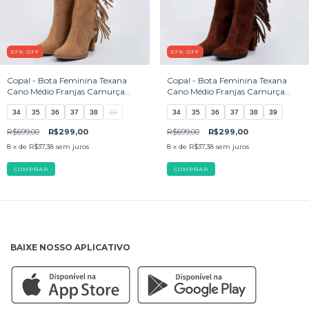
57
%
OFF
57
%
OFF
Copal - Bota Feminina Texana
Copal - Bota Feminina Texana
Cano Médio Franjas Camurça
Cano Médio Franjas Camurça
Palha
Marrom
34
35
36
37
38
39
34
35
36
37
38
39
R$699,00
R$299,00
R$699,00
R$299,00
8
x de
R$37,38
sem juros
8
x de
R$37,38
sem juros
COMPRAR
COMPRAR
BAIXE NOSSO APLICATIVO