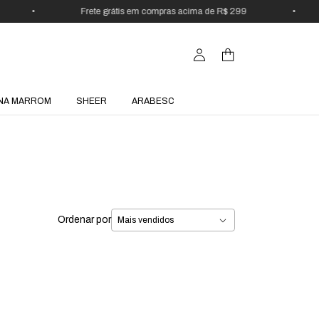
•
Frete grátis em compras acima de R$ 299
•
NA MARROM
SHEER
ARABESC
Ordenar por