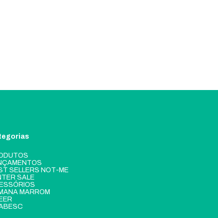
tegorias
ODUTOS
NÇAMENTOS
ST SELLERS NOT-ME
NTER SALE
ESSÓRIOS
MANA MARROM
EER
ABESC