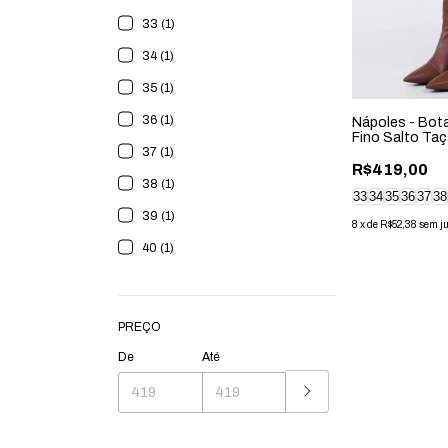
33 (1)
34 (1)
35 (1)
36 (1)
Nápoles - Bot
Fino Salto Ta
37 (1)
Marrom
R$419,00
38 (1)
33
34
35
36
37
38
39 (1)
8
x
de
R$52,38
sem j
40 (1)
PREÇO
De
Até