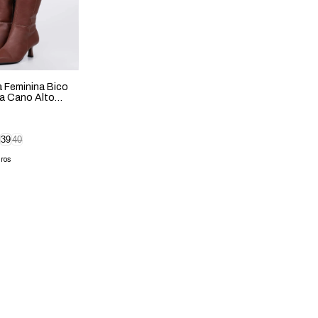
a Feminina Bico
ça Cano Alto
39
40
uros