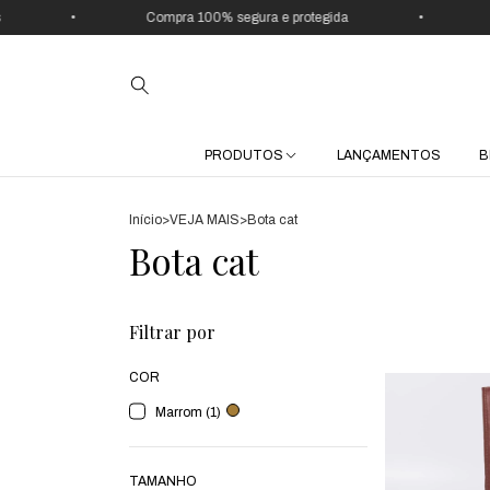
•
Compra 100% segura e protegida
•
U
PRODUTOS
LANÇAMENTOS
B
Início
>
VEJA MAIS
>
Bota cat
Bota cat
Filtrar por
COR
Marrom (1)
TAMANHO