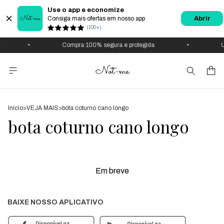
Use o app e economize
Consiga mais ofertas em nosso app
Abrir
(100+)
•
Compra 100% segura e protegida
•
U
Início
>
VEJA MAIS
>
bota coturno cano longo
bota coturno cano longo
Em breve
BAIXE NOSSO APLICATIVO