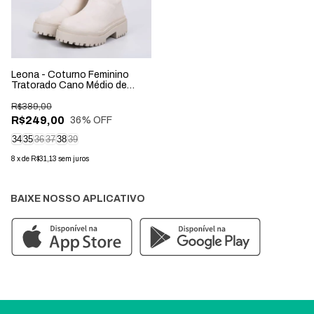
Leona - Coturno Feminino
Tratorado Cano Médio de
Zíper Off-White
R$389,00
R$249,00
36
% OFF
34
35
36
37
38
39
8
x
de
R$31,13
sem juros
BAIXE NOSSO APLICATIVO