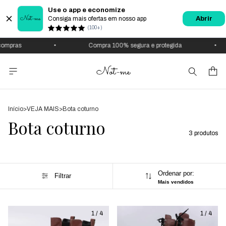
Use o app e economize
Consiga mais ofertas em nosso app
Abrir
(100+)
ompras
•
Compra 100% segura e protegida
•
Início
>
VEJA MAIS
>
Bota coturno
Bota coturno
3 produtos
Ordenar por:
Filtrar
Mais vendidos
1
/
4
1
/
4