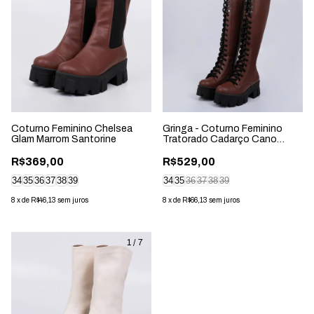
Coturno Feminino Chelsea
Gringa - Coturno Feminino
Glam Marrom Santorine
Tratorado Cadarço Cano
Longo Marrom
R$369,00
R$529,00
34
35
36
37
38
39
34
35
36
37
38
39
8
x
de
R$46,13
sem juros
8
x
de
R$66,13
sem juros
1
/
7