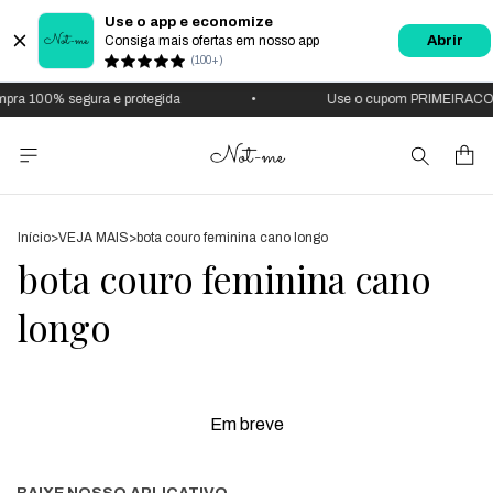
Use o app e economize
Consiga mais ofertas em nosso app
Abrir
(100+)
pra 100% segura e protegida
•
Use o cupom PRIMEIRAC
Início
>
VEJA MAIS
>
bota couro feminina cano longo
bota couro feminina cano
longo
Em breve