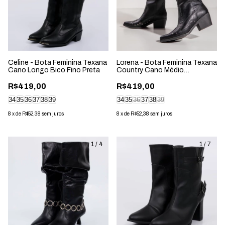
Celine - Bota Feminina Texana
Lorena - Bota Feminina Texana
Cano Longo Bico Fino Preta
Country Cano Médio
Aplicação Preta
R$419,00
R$419,00
34
35
36
37
38
39
34
35
36
37
38
39
8
x
de
R$52,38
sem juros
8
x
de
R$52,38
sem juros
1
/
4
1
/
7