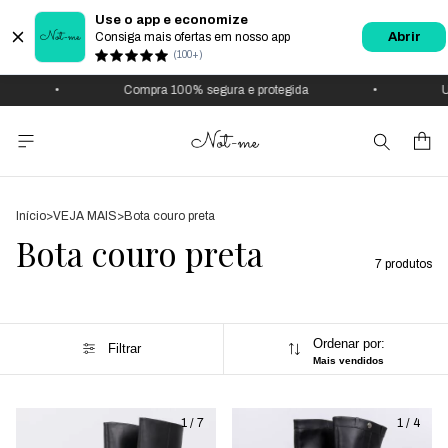
Use o app e economize
Consiga mais ofertas em nosso app
Abrir
(100+)
•
Compra 100% segura e protegida
•
Us
Início
>
VEJA MAIS
>
Bota couro preta
Bota couro preta
7 produtos
Ordenar por:
Filtrar
Mais vendidos
1
/
7
1
/
4