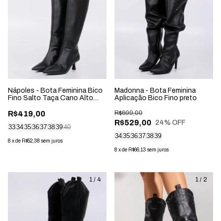
Nápoles - Bota Feminina Bico
Madonna - Bota Feminina
Fino Salto Taça Cano Alto
Aplicação Bico Fino preto
Preta
R$419,00
R$699,00
R$529,00
24
% OFF
33
34
35
36
37
38
39
40
34
35
36
37
38
39
8
x
de
R$52,38
sem juros
8
x
de
R$66,13
sem juros
1
/
4
1
/
2