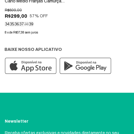
Cano Médio Franjas Camurça
Preta
R$699,00
R$299,00
57
% OFF
34
35
36
37
38
39
8
x
de
R$37,38
sem juros
BAIXE NOSSO APLICATIVO
Newsletter
Receba ofertas exclusivas e novidades diretamente no seu