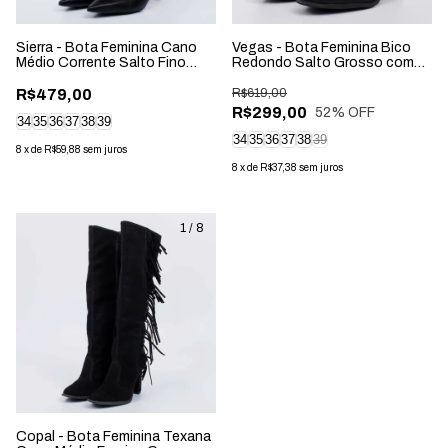
Sierra - Bota Feminina Cano
Vegas - Bota Feminina Bico
Médio Corrente Salto Fino
Redondo Salto Grosso com
Preto
Aplicação Preta
R$479,00
R$619,00
R$299,00
52
% OFF
34
35
36
37
38
39
34
35
36
37
38
39
8
x
de
R$59,88
sem juros
8
x
de
R$37,38
sem juros
1
/
8
Copal - Bota Feminina Texana