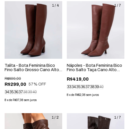
1
/
4
1
/
7
Talita - Bota Feminina Bico
Nápoles - Bota Feminina Bico
Fino Salto Grosso Cano Alto
Fino Salto Taça Cano Alto
Marrom
Marrom
R$699,00
R$419,00
R$299,00
57
% OFF
33
34
35
36
37
38
39
40
34
35
36
37
38
39
40
8
x
de
R$52,38
sem juros
8
x
de
R$37,38
sem juros
1
/
2
1
/
7