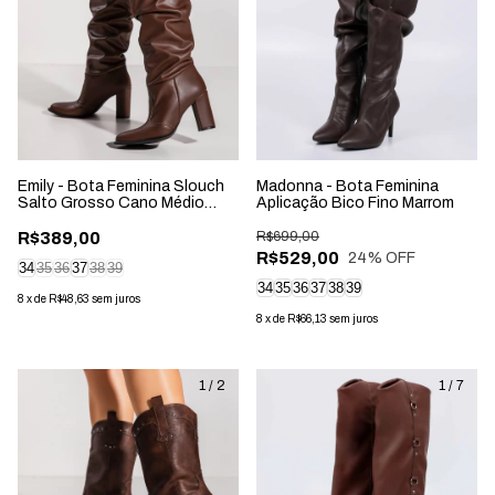
Emily - Bota Feminina Slouch
Madonna - Bota Feminina
Salto Grosso Cano Médio
Aplicação Bico Fino Marrom
Marrom
R$389,00
R$699,00
R$529,00
24
% OFF
34
35
36
37
38
39
34
35
36
37
38
39
8
x
de
R$48,63
sem juros
8
x
de
R$66,13
sem juros
1
/
2
1
/
7