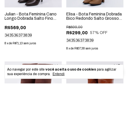
Julian - Bota Feminina Cano
Elisa - Bota Feminina Dobrada
Longo Dobrada Salto Fino
Bico Redondo Salto Grosso
Marrom
Cano Longo Marrom Claro
R$569,00
R$699,00
R$299,00
57
% OFF
34
35
36
37
38
39
34
35
36
37
38
39
8
x
de
R$71,13
sem juros
8
x
de
R$37,38
sem juros
1
/
4
1
/
7
Ao navegar por este site
você aceita o uso de cookies
para agilizar
sua experiência de compra.
Entendi
Toscana - Bota Feminina
Vegas - Bota Feminina Bico