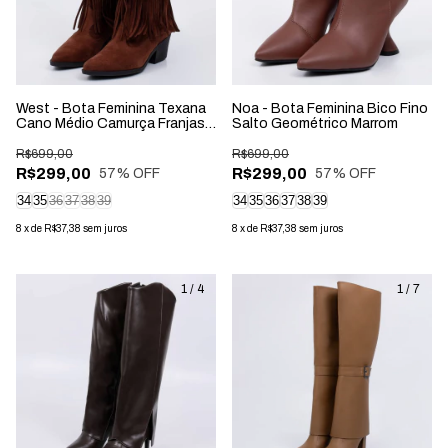
West - Bota Feminina Texana
Noa - Bota Feminina Bico Fino
Cano Médio Camurça Franjas
Salto Geométrico Marrom
Marrom
R$699,00
R$699,00
R$299,00
R$299,00
57
% OFF
57
% OFF
34
35
36
37
38
39
34
35
36
37
38
39
8
x
de
R$37,38
sem juros
8
x
de
R$37,38
sem juros
1
/
4
1
/
7