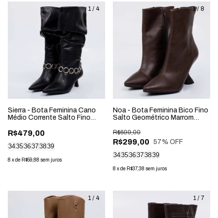
1
/
4
1
/
8
Sierra - Bota Feminina Cano
Noa - Bota Feminina Bico Fino
Médio Corrente Salto Fino
Salto Geométrico Marrom
Preto
Cacau
R$479,00
R$699,00
R$299,00
57
% OFF
34
35
36
37
38
39
34
35
36
37
38
39
8
x
de
R$59,88
sem juros
8
x
de
R$37,38
sem juros
1
/
4
1
/
7