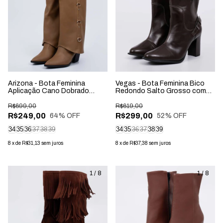
Arizona - Bota Feminina
Vegas - Bota Feminina Bico
Aplicação Cano Dobrado
Redondo Salto Grosso com
Marrom Claro
Aplicação Marrom
R$699,00
R$619,00
R$249,00
R$299,00
64
% OFF
52
% OFF
34
35
36
37
38
39
34
35
36
37
38
39
8
x
de
R$31,13
sem juros
8
x
de
R$37,38
sem juros
1
/
8
1
/
8