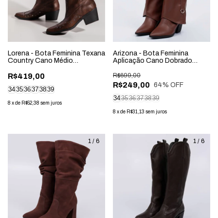
Lorena - Bota Feminina Texana
Arizona - Bota Feminina
Country Cano Médio
Aplicação Cano Dobrado
Aplicação Marrom Cacau
Marrom
R$419,00
R$699,00
R$249,00
64
% OFF
34
35
36
37
38
39
34
35
36
37
38
39
8
x
de
R$52,38
sem juros
8
x
de
R$31,13
sem juros
1
/
6
1
/
6