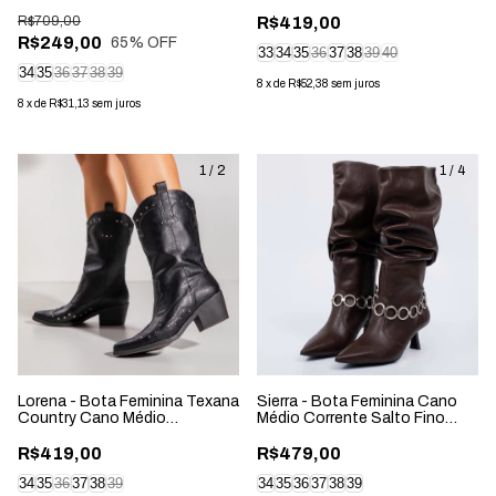
Marrom Caramelo
R$709,00
R$419,00
R$249,00
65
% OFF
33
34
35
36
37
38
39
40
34
35
36
37
38
39
8
x
de
R$52,38
sem juros
8
x
de
R$31,13
sem juros
1
/
2
1
/
4
Lorena - Bota Feminina Texana
Sierra - Bota Feminina Cano
Country Cano Médio
Médio Corrente Salto Fino
Aplicação Preta
Marrom
R$419,00
R$479,00
34
35
36
37
38
39
34
35
36
37
38
39