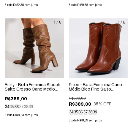
8
x
de
R$52,38
sem juros
8
x
de
R$59,88
sem juros
1
/
6
1
/
4
Emily - Bota Feminina Slouch
Piton - Bota Feminina Cano
Salto Grosso Cano Médio
Médio Bico Fino Salto
Marrom Canyon
Caramelo
R$389,00
R$599,00
R$389,00
35
% OFF
34
35
36
37
38
39
34
35
36
37
38
39
8
x
de
R$48,63
sem juros
8
x
de
R$48,63
sem juros