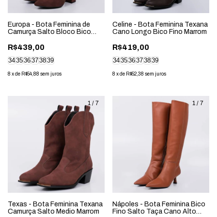
Europa - Bota Feminina de
Celine - Bota Feminina Texana
Camurça Salto Bloco Bico
Cano Longo Bico Fino Marrom
Fino Marrom
R$439,00
R$419,00
34
35
36
37
38
39
34
35
36
37
38
39
8
x
de
R$54,88
sem juros
8
x
de
R$52,38
sem juros
1
/
7
1
/
7
Texas - Bota Feminina Texana
Nápoles - Bota Feminina Bico
Camurça Salto Medio Marrom
Fino Salto Taça Cano Alto