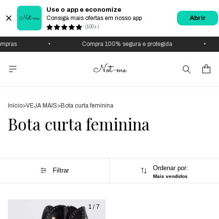
Use o app e economize
Consiga mais ofertas em nosso app
Abrir
(100+)
mpras
•
Compra 100% segura e protegida
•
Início
>
VEJA MAIS
>
Bota curta feminina
Bota curta feminina
Ordenar por:
Filtrar
Mais vendidos
1
/
7