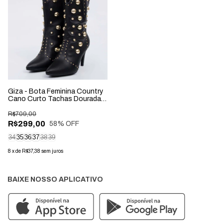
Giza - Bota Feminina Country
Cano Curto Tachas Douradas
Preto
R$709,00
R$299,00
58
% OFF
34
35
36
37
38
39
8
x
de
R$37,38
sem juros
BAIXE NOSSO APLICATIVO