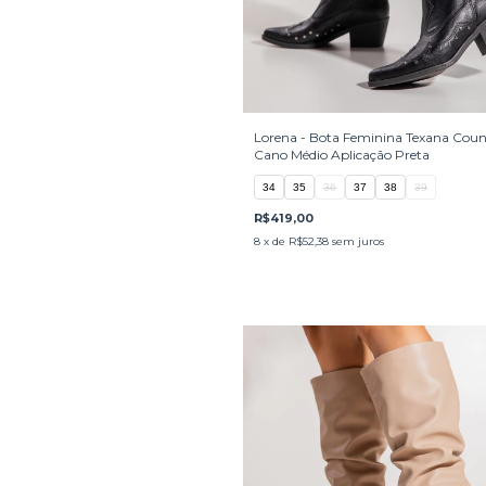
Lorena - Bota Feminina Texana Coun
Cano Médio Aplicação Preta
34
35
36
37
38
39
R$419,00
8
x de
R$52,38
sem juros