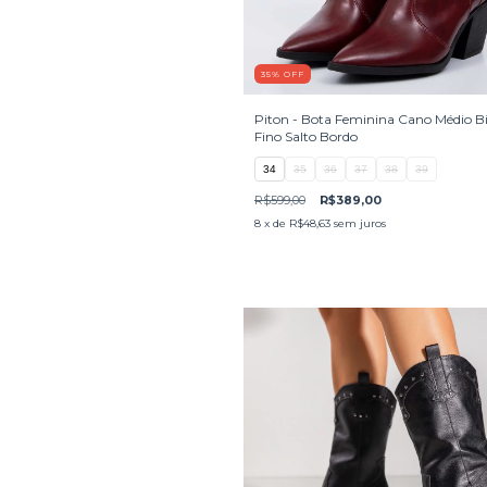
35
%
OFF
Piton - Bota Feminina Cano Médio B
Fino Salto Bordo
34
35
36
37
38
39
R$599,00
R$389,00
8
x de
R$48,63
sem juros