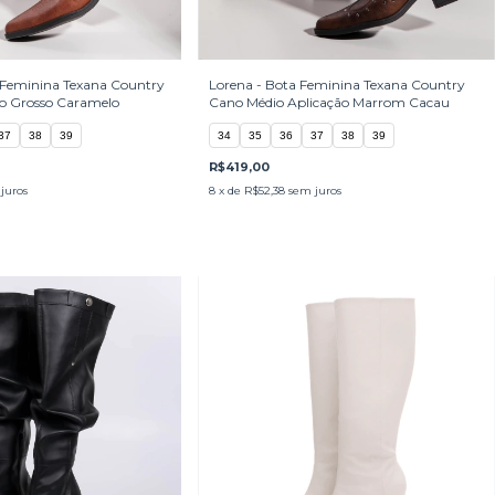
 Feminina Texana Country
Lorena - Bota Feminina Texana Country
to Grosso Caramelo
Cano Médio Aplicação Marrom Cacau
37
38
39
34
35
36
37
38
39
R$419,00
juros
8
x de
R$52,38
sem juros