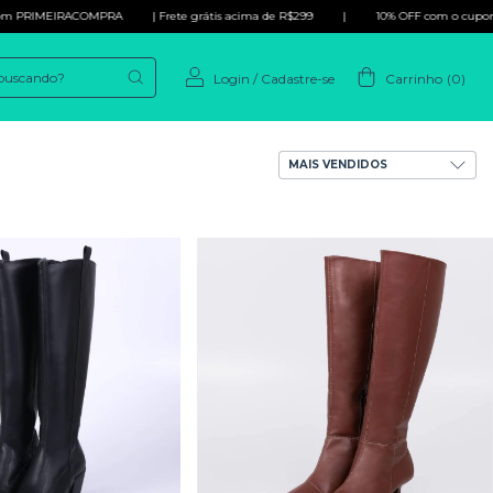
OMPRA
| Frete grátis acima de R$299
|
10% OFF com o cupom PRIMEIRACO
Login
/
Cadastre-se
Carrinho
(
0
)