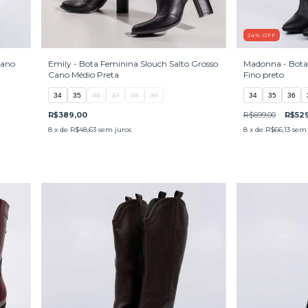
24
%
OFF
Cano
Emily - Bota Feminina Slouch Salto Grosso
Madonna - Bota 
Cano Médio Preta
Fino preto
34
35
36
37
38
39
34
35
36
R$389,00
R$699,00
R$52
8
x de
R$48,63
sem juros
8
x de
R$66,13
sem 