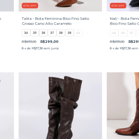
57
%
OFF
57
%
OFF
o
Talita - Bota Feminina Bico Fino Salto
Nati - Bota Fem
Grosso Cano Alto Caramelo
Bico Fino Salto 
34
35
36
37
38
39
40
39
38
37
R$699,00
R$299,00
R$699,00
R$29
8
x de
R$37,38
sem juros
8
x de
R$37,38
sem 