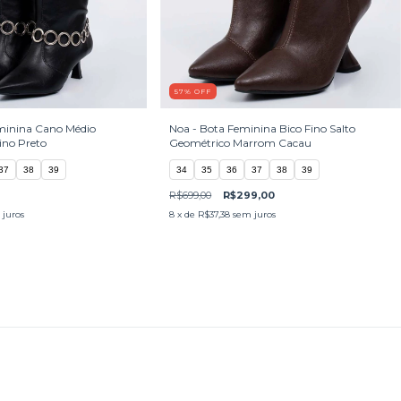
57
%
OFF
eminina Cano Médio
Noa - Bota Feminina Bico Fino Salto
ino Preto
Geométrico Marrom Cacau
37
38
39
34
35
36
37
38
39
R$699,00
R$299,00
juros
8
x de
R$37,38
sem juros