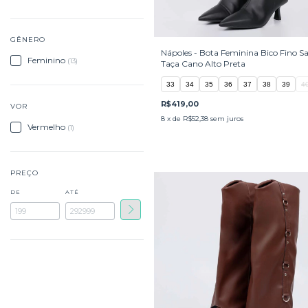
GÊNERO
Nápoles - Bota Feminina Bico Fino Sa
Feminino
(13)
Taça Cano Alto Preta
33
34
35
36
37
38
39
4
R$419,00
VOR
8
x de
R$52,38
sem juros
Vermelho
(1)
PREÇO
DE
ATÉ