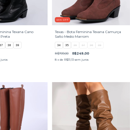
65
%
OFF
eminina Texana Cano
Texas - Bota Feminina Texana Camurça
 Preta
Salto Medio Marrom
37
38
39
34
35
36
37
38
39
R$709,00
R$249,00
juros
8
x de
R$31,13
sem juros