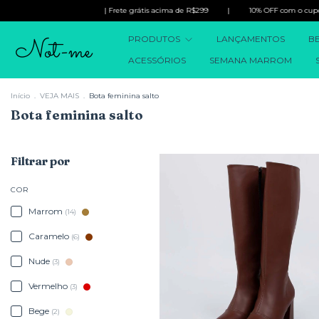
| Frete grátis acima de R$299
|
10% OFF com o cupom PRIMEIRA
PRODUTOS
LANÇAMENTOS
BE
ACESSÓRIOS
SEMANA MARROM
Início
.
VEJA MAIS
.
Bota feminina salto
Bota feminina salto
Filtrar por
COR
Marrom
(14)
Caramelo
(6)
Nude
(3)
Vermelho
(3)
Bege
(2)