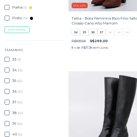
57
%
OFF
Palha
(1)
Preto
Talita - Bota Feminina Bico Fino Salt
(15)
Grosso Cano Alto Marrom
VER TODOS
34
35
36
37
38
39
40
R$699,00
R$299,00
8
x de
R$37,38
sem juros
TAMANHO
33
(3)
34
(52)
35
(52)
36
(52)
37
(52)
38
(52)
39
(52)
40
(6)