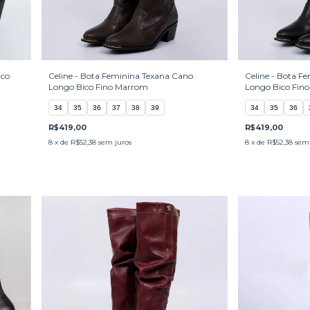
ico
Celine - Bota Feminina Texana Cano
Celine - Bota F
Longo Bico Fino Marrom
Longo Bico Fino
34
35
36
37
38
39
34
35
36
R$419,00
R$419,00
8
x de
R$52,38
sem juros
8
x de
R$52,38
sem 