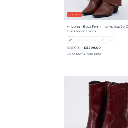
57
%
OFF
Arizona - Bota Feminina Aplicação 
Dobrado Marrom
34
35
36
37
38
39
R$699,00
R$299,00
8
x de
R$37,38
sem juros