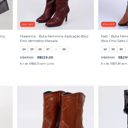
24
%
OFF
57
%
OFF
try
Madonna - Bota Feminina Aplicação Bico
Nati - Bota Fem
Fino Vermelho Marsala
Bico Fino Salto
34
35
36
37
38
39
34
35
36
R$699,00
R$529,00
R$699,00
R$29
8
x de
R$66,13
sem juros
8
x de
R$37,38
sem 