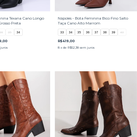
inina Texana Cano Longo
Nápoles - Bota Feminina Bico Fino Salto
Grosso Preta
Taça Cano Alto Marrom
36
35
34
33
34
35
36
37
38
39
40
9,00
R$419,00
juros
8
x de
R$52,38
sem juros