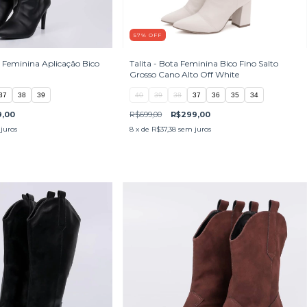
57
%
OFF
Feminina Aplicação Bico
Talita - Bota Feminina Bico Fino Salto
Grosso Cano Alto Off White
37
38
39
40
39
38
37
36
35
34
9,00
R$699,00
R$299,00
juros
8
x de
R$37,38
sem juros