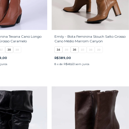
inina Texana Cano Longo
Emily - Bota Feminina Slouch Salto Grosso
 Grosso Caramelo
Cano Médio Marrom Canyon
37
38
39
34
35
36
37
38
39
9,00
R$389,00
juros
8
x de
R$48,63
sem juros