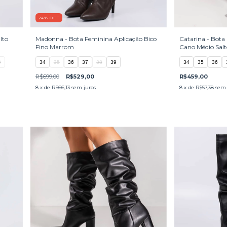
24
%
OFF
lto
Madonna - Bota Feminina Aplicação Bico
Catarina - Bota
Fino Marrom
Cano Médio Sal
0
34
35
36
37
38
39
34
35
36
R$699,00
R$529,00
R$459,00
8
x de
R$66,13
sem juros
8
x de
R$57,38
sem 