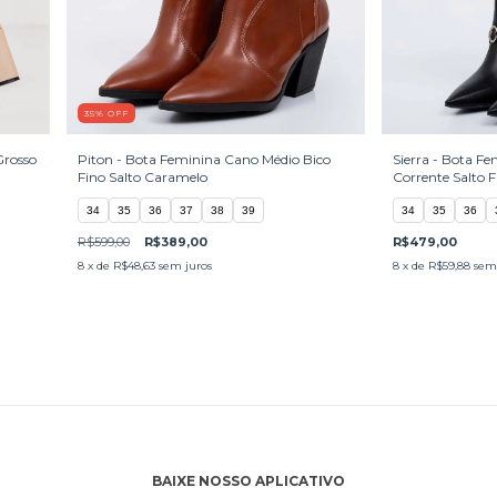
35
%
OFF
Grosso
Piton - Bota Feminina Cano Médio Bico
Sierra - Bota F
Fino Salto Caramelo
Corrente Salto F
34
35
36
37
38
39
34
35
36
R$599,00
R$389,00
R$479,00
8
x de
R$48,63
sem juros
8
x de
R$59,88
sem 
BAIXE NOSSO APLICATIVO