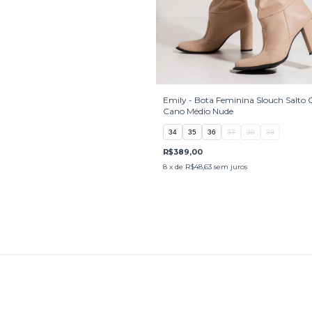
Emily - Bota Feminina Slouch Salto 
Cano Médio Nude
34
35
36
37
38
39
R$389,00
8
x de
R$48,63
sem juros