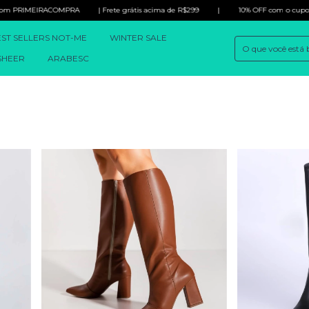
COMPRA
| Frete grátis acima de R$299
|
10% OFF com o cupom PRIMEIRAC
ST SELLERS NOT-ME
WINTER SALE
SHEER
ARABESC