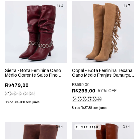
1
/
4
1
/
7
Sierra - Bota Feminina Cano
Copal - Bota Feminina Texana
Médio Corrente Salto Fino
Cano Médio Franjas Camurça
Vermelho
Palha
R$479,00
R$699,00
R$299,00
57
% OFF
34
35
36
37
38
39
34
35
36
37
38
39
8
x
de
R$59,88
sem juros
8
x
de
R$37,38
sem juros
1
/
4
1
/
4
SEM ESTOQUE