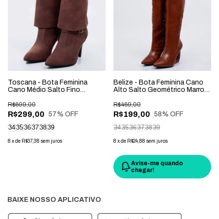
Toscana - Bota Feminina
Belize - Bota Feminina Cano
Cano Médio Salto Fino
Alto Salto Geométrico Marrom
Camurça Marrom
Caramelo
R$699,00
R$469,00
R$299,00
R$199,00
57
% OFF
58
% OFF
34
35
36
37
38
39
34
35
36
37
38
39
8
x
de
R$37,38
sem juros
8
x
de
R$24,88
sem juros
Avise-me quando
chegar!
BAIXE NOSSO APLICATIVO