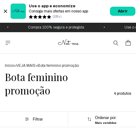
Use o app e economize
Consiga mais ofertas em nosso app
Abrir
(100+)
•
Compra 100% segura e protegida
•
Use o 
Início
>
VEJA MAIS
>
Bota feminino promoção
Bota feminino
promoção
4 produtos
Ordenar por:
Filtrar
Mais vendidos