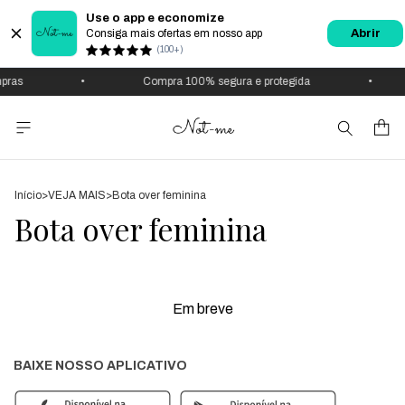
Use o app e economize
Consiga mais ofertas em nosso app
Abrir
(100+)
•
Compra 100% segura e protegida
•
Início
>
VEJA MAIS
>
Bota over feminina
Bota over feminina
Em breve
BAIXE NOSSO APLICATIVO