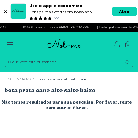
Use o app e economize
Abrir
Consiga mais ofertas em nosso app
(100+)
299
|
10% OFF com o cupom PRIMEIRACOMPRA
| Frete grátis acima de R$2
0
Início
.
VEJA MAIS
.
bota preta cano alto salto baixo
bota preta cano alto salto baixo
Não temos resultados para sua pesquisa. Por favor, tente
com outros filtros.