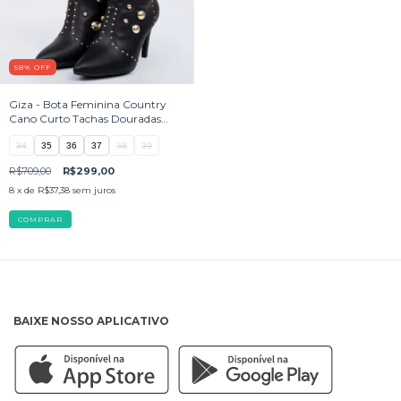
58
%
OFF
Giza - Bota Feminina Country
Cano Curto Tachas Douradas
Preto
34
35
36
37
38
39
R$709,00
R$299,00
8
x de
R$37,38
sem juros
COMPRAR
BAIXE NOSSO APLICATIVO