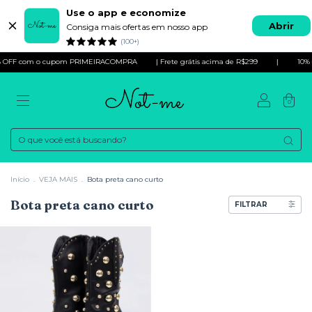
Use o app e economize
Abrir
Consiga mais ofertas em nosso app
(100+)
OFF com o cupom PRIMEIRACOMPRA
| Frete grátis acima de R$299
|
10% O
0
Início
.
VEJA MAIS
.
Bota preta cano curto
Bota preta cano curto
FILTRAR